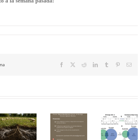
cto a la semana pasada!
rma
Facebook
X
Reddit
LinkedIn
Tumblr
Pinterest
Cor
elec
¿Por qué
Nuevo tra
algunas
publica
próximo
truferas en
sobre có
curso de
Australia
las trufa
truficultura en
obtienen
modifican