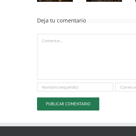
suelo que les
química del
las trufas?
rodea?
suelo de su
entorno
Deja tu comentario
Comentar