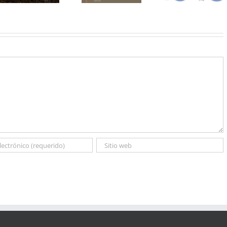
Calamocha
mayores
química d
Teruel
rendimientos
suelo de 
que en
entorn
Europa?