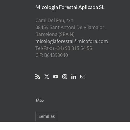
Micologia Forestal Aplicada SL
Cami Del Fou, s/n.
08459 Sant Antoni De Vilamajor.
Barcelona (SPAIN)
micologiaforestal@micofora.com
Tel/Fax: (+34) 93 815 54 55
CIF: B64390040
TAGS
Semillas