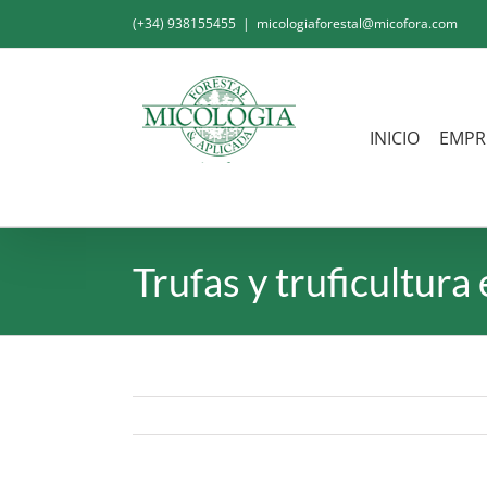
Saltar
(+34) 938155455
|
micologiaforestal@micofora.com
al
contenido
INICIO
EMPR
Trufas y truficultura