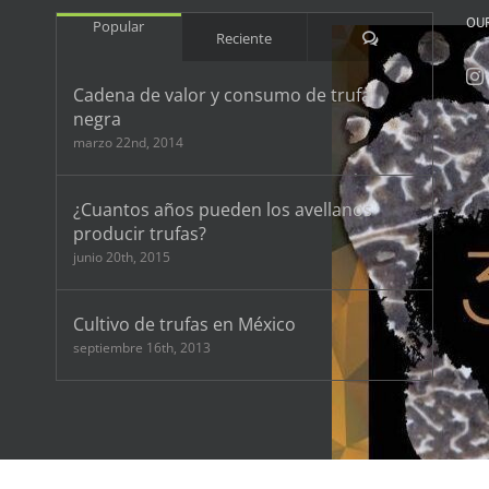
OU
Popular
Comentarios
Reciente
Cadena de valor y consumo de trufa
negra
marzo 22nd, 2014
¿Cuantos años pueden los avellanos
producir trufas?
junio 20th, 2015
Cultivo de trufas en México
septiembre 16th, 2013