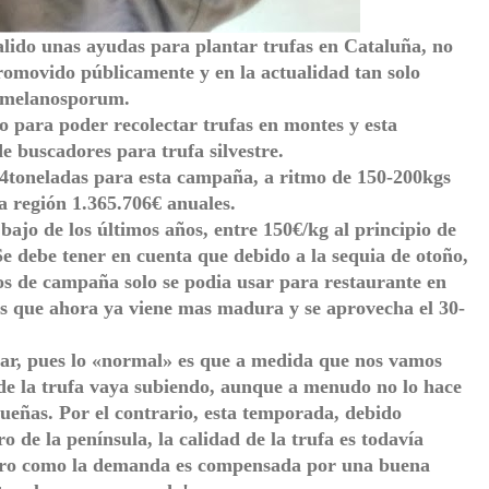
ido unas ayudas para plantar trufas en Cataluña, no
promovido públicamente y en la actualidad tan solo
r melanosporum.
o para poder recolectar trufas en montes y esta
e buscadores para trufa silvestre.
 4toneladas para esta campaña, a ritmo de 150-200kgs
a región 1.365.706€ anuales.
 bajo de los últimos años, entre 150€/kg al principio de
Se debe tener en cuenta que debido a la sequia de otoño,
ios de campaña solo se podia usar para restaurante en
as que ahora ya viene mas madura y se aprovecha el 30-
liar, pues lo «normal» es que a medida que nos vamos
 de la trufa vaya subiendo, aunque a menudo no lo hace
queñas. Por el contrario, esta temporada, debido
o de la península, la calidad de la trufa es todavía
ero como la demanda es compensada por una buena