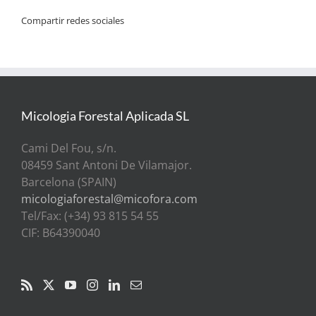
Compartir redes sociales
Micologia Forestal Aplicada SL
Cami Del Fou, s/n.
08459 Sant Antoni De Vilamajor.
Barcelona (SPAIN)
micologiaforestal@micofora.com
Tel/Fax: (+34) 93 815 54 55
CIF: B64390040