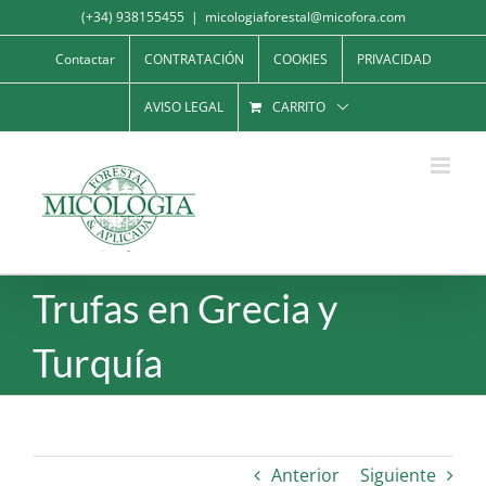
Saltar
(+34) 938155455
|
micologiaforestal@micofora.com
al
Contactar
CONTRATACIÓN
COOKIES
PRIVACIDAD
contenido
AVISO LEGAL
CARRITO
Trufas en Grecia y
Turquía
Anterior
Siguiente