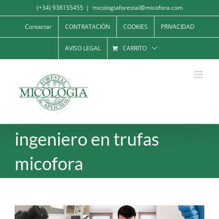
Saltar
(+34) 938155455
|
micologiaforestal@micofora.com
al
Contactar
CONTRATACIÓN
COOKIES
PRIVACIDAD
contenido
AVISO LEGAL
CARRITO
ingeniero en trufas
micofora