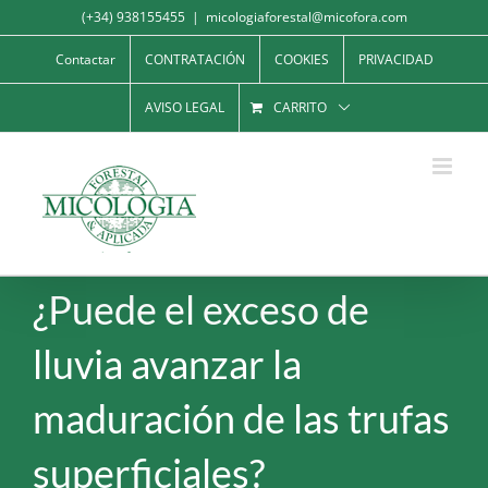
Saltar
(+34) 938155455
|
micologiaforestal@micofora.com
al
Contactar
CONTRATACIÓN
COOKIES
PRIVACIDAD
contenido
AVISO LEGAL
CARRITO
¿Puede el exceso de
lluvia avanzar la
maduración de las trufas
superficiales?