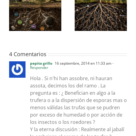
¿son capaces las
¿en qué se parecen los
mo
trufas de modificar el
perrechicos a las
la
suelo que les rodea?
trufas?
e
4 Comentarios
pepito grillo
16 septiembre, 2014 en 11:33 am
-
Responder
Hola . Si n'hi han assobre, ni hauran
assota, decimos los del ramo . La
pregunta es : ¿ Benefician en algo a la
trufera o a la dispersión de esporas mas o
menos válidas las trufas que se pudren
por exceso de humedad o por acción de
los insectos o los roedores ?
Y la eterna discusión : Realmente al jabalí