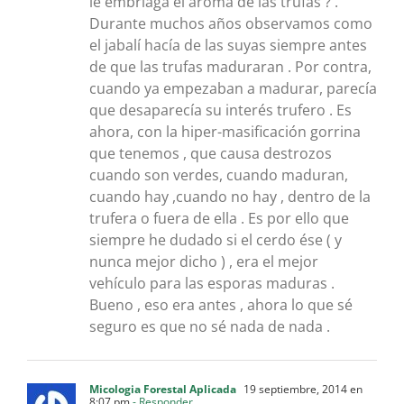
le embriaga el aroma de las trufas ? .
Durante muchos años observamos como
el jabalí hacía de las suyas siempre antes
de que las trufas maduraran . Por contra,
cuando ya empezaban a madurar, parecía
que desaparecía su interés trufero . Es
ahora, con la hiper-masificación gorrina
que tenemos , que causa destrozos
cuando son verdes, cuando maduran,
cuando hay ,cuando no hay , dentro de la
trufera o fuera de ella . Es por ello que
siempre he dudado si el cerdo ése ( y
nunca mejor dicho ) , era el mejor
vehículo para las esporas maduras .
Bueno , eso era antes , ahora lo que sé
seguro es que no sé nada de nada .
Micologia Forestal Aplicada
19 septiembre, 2014 en
8:07 pm
- Responder