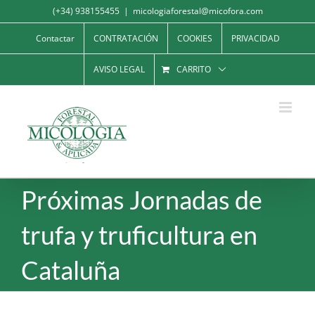
Saltar
(+34) 938155455
|
micologiaforestal@micofora.com
al
Contactar
CONTRATACIÓN
COOKIES
PRIVACIDAD
contenido
AVISO LEGAL
CARRITO
Próximas Jornadas de
trufa y truficultura en
Cataluña