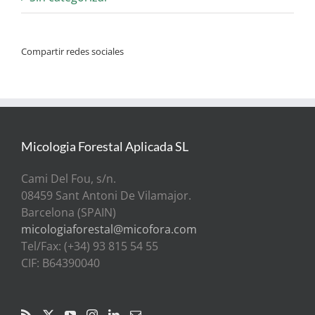
Compartir redes sociales
Micologia Forestal Aplicada SL
Cami Del Fou, s/n.
08459 Sant Antoni De Vilamajor.
Barcelona (SPAIN)
micologiaforestal@micofora.com
Tel/Fax: (+34) 93 815 54 55
CIF: B64390040