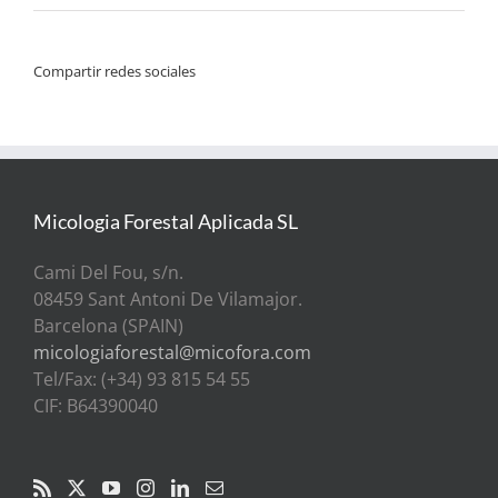
Compartir redes sociales
Micologia Forestal Aplicada SL
Cami Del Fou, s/n.
08459 Sant Antoni De Vilamajor.
Barcelona (SPAIN)
micologiaforestal@micofora.com
Tel/Fax: (+34) 93 815 54 55
CIF: B64390040