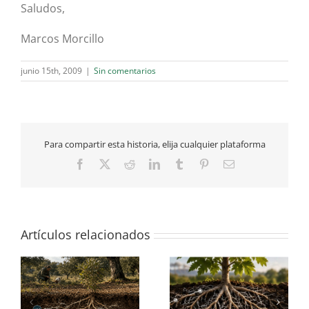
Saludos,
Marcos Morcillo
junio 15th, 2009
|
Sin comentarios
Para compartir esta historia, elija cualquier plataforma
Facebook
X
Reddit
LinkedIn
Tumblr
Pinterest
Correo
electrónico
Artículos relacionados
¿son capaces las
¿en qué se parecen los
mo