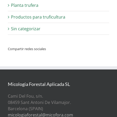
Planta trufera
Productos para truficultura
Sin categorizar
Compartir redes sociales
Micologia Forestal Aplicada SL
Cami Del Fou, s/n.
08459 Sant Antoni De Vilamajor.
Barcelona (SPAIN)
micologiaforestal@micofora.com