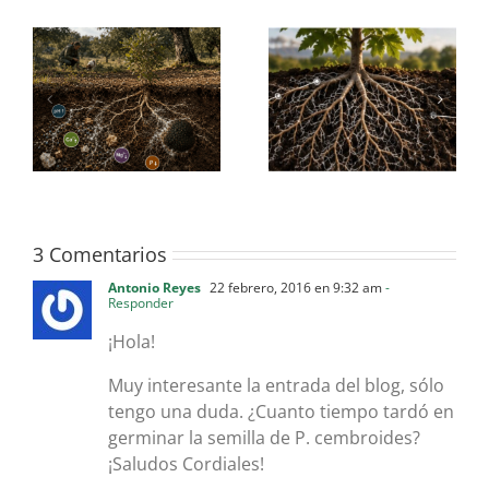
¿son capaces las
¿en qué se parecen los
mo
trufas de modificar el
perrechicos a las
la
suelo que les rodea?
trufas?
e
3 Comentarios
Antonio Reyes
22 febrero, 2016 en 9:32 am
-
Responder
¡Hola!
Muy interesante la entrada del blog, sólo
tengo una duda. ¿Cuanto tiempo tardó en
germinar la semilla de P. cembroides?
¡Saludos Cordiales!