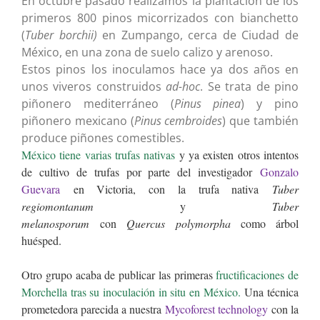
En octubre pasado realizamos la plantación de los
primeros 800 pinos micorrizados con bianchetto
(
Tuber borchii)
en Zumpango, cerca de Ciudad de
México, en una zona de suelo calizo y arenoso.
Estos pinos los inoculamos hace ya dos años en
unos viveros construidos
ad-hoc
. Se trata de pino
piñonero mediterráneo (
Pinus pinea
) y pino
piñonero mexicano (
Pinus cembroides
) que también
produce piñones comestibles.
México tiene varias trufas nativas
y ya existen otros intentos
de cultivo de trufas por parte del investigador
Gonzalo
Guevara
en Victoria, con la trufa nativa
Tuber
regiomontanum
y
Tuber
melanosporum
con
Quercus polymorpha
como árbol
huésped.
Otro grupo acaba de publicar las primeras
fructificaciones de
Morchella tras su inoculación in situ en México.
Una técnica
prometedora parecida a nuestra
Mycoforest technology
con la