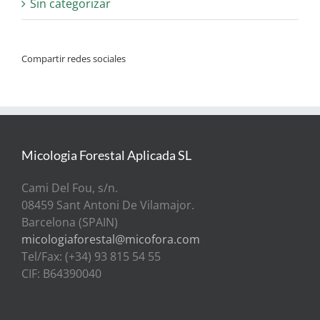
Sin categorizar
Compartir redes sociales
Micologia Forestal Aplicada SL
Cami Del Fou, s/n.
08459 Sant Antoni De Vilamajor.
Barcelona (SPAIN)
micologiaforestal@micofora.com
Tel/Fax: (+34) 93 815 54 55
CIF: B64390040