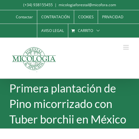
Saltar
(+34) 938155455
|
micologiaforestal@micofora.com
al
Contactar
CONTRATACIÓN
COOKIES
PRIVACIDAD
contenido
AVISO LEGAL
CARRITO
Primera plantación de
Pino micorrizado con
Tuber borchii en México