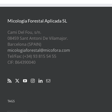
Micologia Forestal Aplicada SL
Cami Del Fou, s/n.
08459 Sant Antoni De Vilamajor.
Barcelona (SPAIN)
micologiaforestal@micofora.com
Tel/Fax: (+34) 93 815 54 55
CIF: B64390040
TAGS