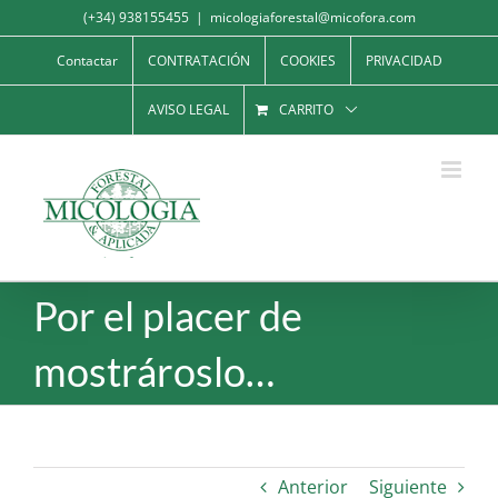
Saltar
(+34) 938155455
|
micologiaforestal@micofora.com
al
Contactar
CONTRATACIÓN
COOKIES
PRIVACIDAD
contenido
AVISO LEGAL
CARRITO
Por el placer de
mostrároslo…
Anterior
Siguiente