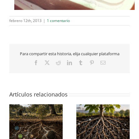
febrero 12th, 2013
|
1 comentario
Para compartir esta historia, elija cualquier plataforma
Facebook
X
Reddit
LinkedIn
Tumblr
Pinterest
Correo
electrónico
Artículos relacionados
¿son capaces las
¿en qué se parecen los
mo
trufas de modificar el
perrechicos a las
la
suelo que les rodea?
trufas?
e