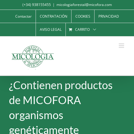
Saltar
(+34) 938155455
|
micologiaforestal@micofora.com
al
Contactar
CONTRATACIÓN
COOKIES
PRIVACIDAD
contenido
AVISO LEGAL
CARRITO
¿Contienen productos
de MICOFORA
organismos
genéticamente