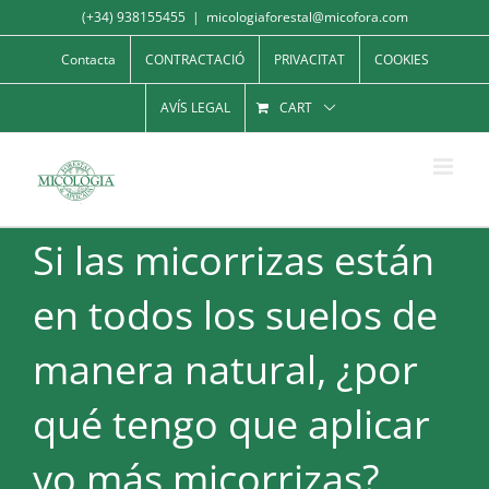
Skip
(+34) 938155455
|
micologiaforestal@micofora.com
to
Contacta
CONTRACTACIÓ
PRIVACITAT
COOKIES
content
AVÍS LEGAL
CART
Si las micorrizas están
en todos los suelos de
manera natural, ¿por
qué tengo que aplicar
yo más micorrizas?