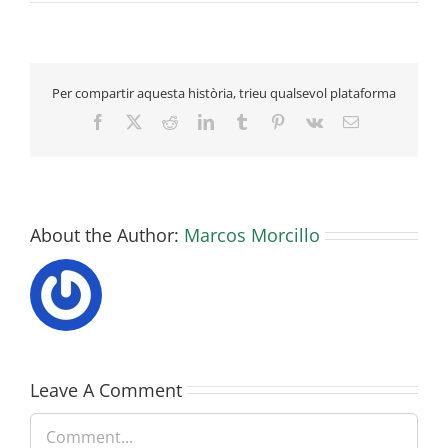
Per compartir aquesta història, trieu qualsevol plataforma
Facebook
X
Reddit
LinkedIn
Tumblr
Pinterest
Vk
Email
About the Author:
Marcos Morcillo
Leave A Comment
Comment