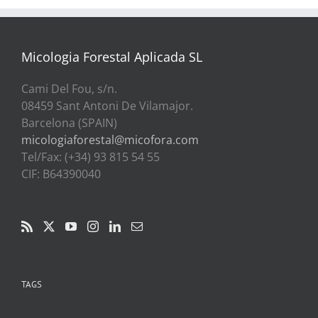
Micologia Forestal Aplicada SL
Cami Del Fou, s/n.
08459 Sant Antoni De Vilamajor.
Barcelona (SPAIN)
micologiaforestal@micofora.com
Tel/Fax: (+34) 93 815 54 55
CIF: B64390040
TAGS