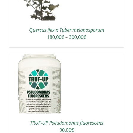
Quercus ilex x Tuber melanosporum
Interval
180,00
€
–
300,00
€
de
preus:
180,00€
a
300,00€
A
TRUF-UP Pseudomonas fluorescens
90,00
€