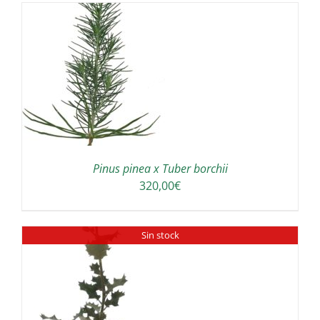
180,00€
a
300,00€
A
Pinus pinea x Tuber borchii
320,00
€
Sin stock