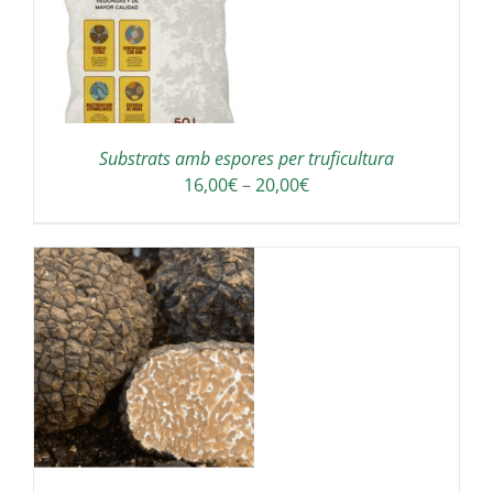
Substrats amb espores per truficultura
Interval
16,00
€
–
20,00
€
de
preus:
16,00€
a
20,00€
S