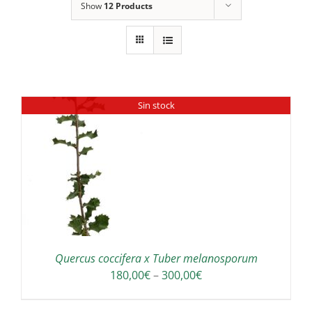
Show
12 Products
Sin stock
Quercus coccifera x Tuber melanosporum
Interval
180,00
€
–
300,00
€
de
preus: