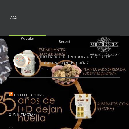
TAGS
Popular
Comments
Recent
¿Como ha ido la temporada 2017-18
de trufa negra en España?
April 29th, 2018
TRUFFLEFARMING
OUR INSTAGRAM