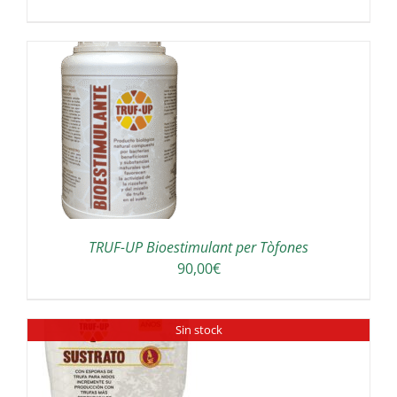
A
TRUF-UP Bioestimulant per Tòfones
90,00
€
Sin stock