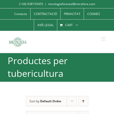
Skip
(+34) 938155455
|
micologiaforestal@micofora.com
to
Contacta
CONTRACTACIÓ
PRIVACITAT
COOKIES
content
AVÍS LEGAL
CART
Productes per
tubericultura
Sort by
Default Order