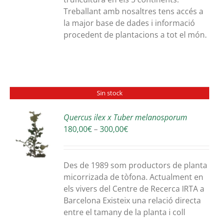
Treballant amb nosaltres tens accés a
la major base de dades i informació
procedent de plantacions a tot el món.
Sin stock
Quercus ilex x Tuber melanosporum
Interval
180,00
€
–
300,00
€
S
de
preus:
180,00€
Des de 1989 som productors de planta
a
micorrizada de tòfona. Actualment en
300,00€
els vivers del Centre de Recerca IRTA a
Barcelona Existeix una relació directa
entre el tamany de la planta i coll