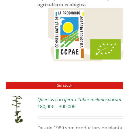
agricultura ecológica
Sin stock
Quercus coccifera x Tuber melanosporum
Interval
180,00
€
–
300,00
€
S
de
preus:
180,00€
Des de 1989 som productors de planta