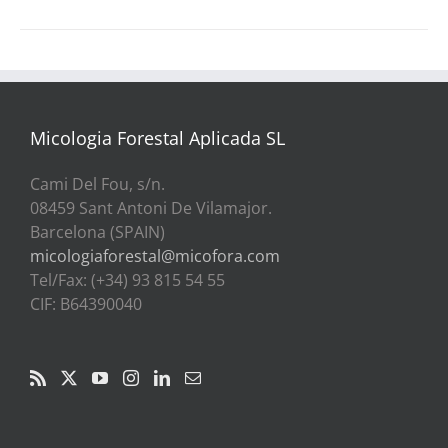
Micologia Forestal Aplicada SL
Cami Del Fou, s/n.
08459 Sant Antoni De Vilamajor.
Barcelona (SPAIN)
micologiaforestal@micofora.com
Tel/Fax: (+34) 93 815 54 55
CIF: B64390040