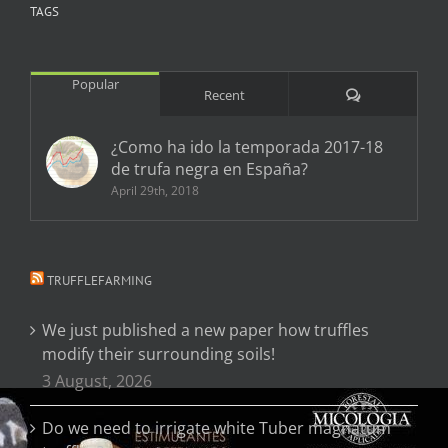
TAGS
Popular
Comments
Recent
¿Como ha ido la temporada 2017-18
de trufa negra en España?
April 29th, 2018
TRUFFLEFARMING
We just published a new paper how truffles
modify their surrounding soils!
3 August, 2026
Do we need to irrigate white Tuber magnatum