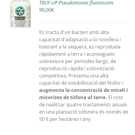
X
TRUF-UP Pseudomonas fluorescens
90,00
€
A
S
Es tracta d'un bacteri amb alta
capacitat d'adaptació a la rizosfera i
tolerant a la sequera, es reprodueix
ràpidament a terra i aconsegueix
sobreviure per períodes llargs, de
reproducció ràpida i colonització
competitiva. Presenta una alta
capacitat de solubilització del fòsfor i
augmenta la concentració de miceli i
micorizes de tòfona al terra.
El cost
de realitzar quatre tractaments anuals
en una plantació tofonera és només de
50 € per hectàrea i any