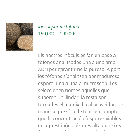
Inòcul pur de tòfona
ONA
Interval
150,00
€
–
190,00
€
S
de
EST
DUCTE
preus:
S
150,00€
Els nostres inòculs es fan en base a
RSES
a
tòfones analitzades una a una amb
ANTS.
190,00€
ADN per garantir-ne la puresa. A part
les tòfones s´analitzen per maduresa
ONS
esporal una a una al microscopi i es
seleccionen només aquelles que
EN
superen un llindar, la resta son
R
tornades el mateix dia al proveidor, de
manera que s´ha de tenir en compte
NA
que la concentració d´espores viables
en aquest inòcul és més alta que si es
DUCTE