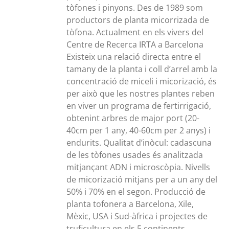
tòfones i pinyons. Des de 1989 som
productors de planta micorrizada de
tòfona. Actualment en els vivers del
Centre de Recerca IRTA a Barcelona
Existeix una relació directa entre el
tamany de la planta i coll d’arrel amb la
concentració de miceli i micorizació, és
per això que les nostres plantes reben
en viver un programa de fertirrigació,
obtenint arbres de major port (20-
40cm per 1 any, 40-60cm per 2 anys) i
endurits. Qualitat d’inòcul: cadascuna
de les tòfones usades és analitzada
mitjançant ADN i microscòpia. Nivells
de micorizació mitjans per a un any del
50% i 70% en el segon. Producció de
planta tofonera a Barcelona, Xile,
Mèxic, USA i Sud-àfrica i projectes de
truficultura en els 5 continents.