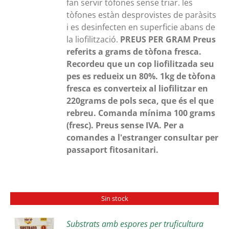
fan servir tòfones sense triar. les
tòfones estàn desprovistes de paràsits
i es desinfecten en superficie abans de
la liofilització.
PREUS PER GRAM
Preus
referits a grams de tòfona fresca.
Recordeu que un cop liofilitzada seu
pes es redueix un 80%. 1kg de tòfona
fresca es converteix al liofilitzar en
220grams de pols seca, que és el que
rebreu.
Comanda mínima 100 grams
(fresc). Preus sense IVA.
Per a
comandes a l'estranger consultar per
passaport fitosanitari.
Sin stock
Substrats amb espores per truficultura