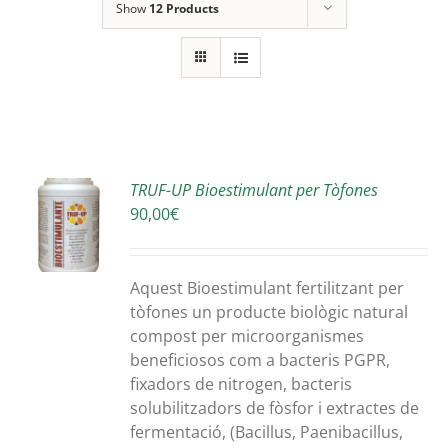
Show
12 Products
X
TRUF-UP Bioestimulant per Tòfones
90,00
€
A
S
Aquest Bioestimulant fertilitzant per
tòfones un producte biològic natural
compost per microorganismes
beneficiosos com a bacteris PGPR,
fixadors de nitrogen, bacteris
solubilitzadors de fòsfor i extractes de
fermentació, (Bacillus, Paenibacillus,