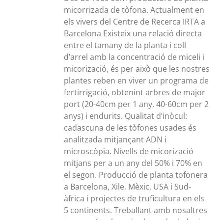
a
micorrizada de tòfona. Actualment en
300,00€
els vivers del Centre de Recerca IRTA a
Barcelona Existeix una relació directa
entre el tamany de la planta i coll
d’arrel amb la concentració de miceli i
micorizació, és per això que les nostres
plantes reben en viver un programa de
fertirrigació, obtenint arbres de major
port (20-40cm per 1 any, 40-60cm per 2
anys) i endurits. Qualitat d’inòcul:
cadascuna de les tòfones usades és
analitzada mitjançant ADN i
microscòpia. Nivells de micorizació
mitjans per a un any del 50% i 70% en
el segon. Producció de planta tofonera
a Barcelona, Xile, Mèxic, USA i Sud-
àfrica i projectes de truficultura en els
5 continents. Treballant amb nosaltres