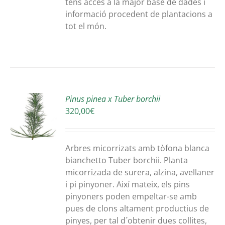
tens accés a la major base de dades i
informació procedent de plantacions a
tot el món.
X
Pinus pinea x Tuber borchii
320,00
€
A
S
Arbres micorrizats amb tòfona blanca
bianchetto Tuber borchii. Planta
micorrizada de surera, alzina, avellaner
i pi pinyoner. Així mateix, els pins
pinyoners poden empeltar-se amb
pues de clons altament productius de
pinyes, per tal d´obtenir dues collites,