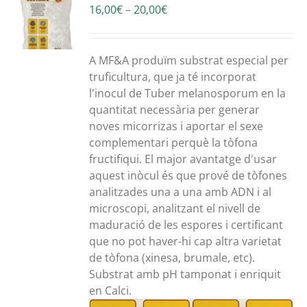
Interval
16,00
€
–
20,00
€
S
de
preus:
16,00€
A MF&A produïm substrat especial per
a
truficultura, que ja té incorporat
20,00€
l'inocul de Tuber melanosporum en la
quantitat necessària per generar
noves micorrizas i aportar el sexe
complementari perquè la tòfona
fructifiqui. El major avantatge d'usar
aquest inòcul és que prové de tòfones
analitzades una a una amb ADN i al
microscopi, analitzant el nivell de
maduració de les espores i certificant
que no pot haver-hi cap altra varietat
de tòfona (xinesa, brumale, etc).
Substrat amb pH tamponat i enriquit
en Calci.