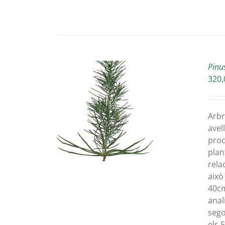
Pinu
320,
A LA CISTELLA
Arbr
DETAILS
avel
prod
plan
rela
això
40cm
anal
sego
els 