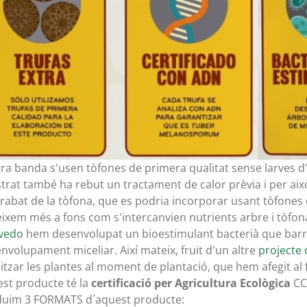
tra banda s'usen tòfones de primera qualitat sense larves d
trat també ha rebut un tractament de calor prèvia i per això
rabat de la tòfona, que es podria incorporar usant tòfones d
ixem més a fons com s'intercanvien nutrients arbre i tòfon
vedo
hem desenvolupat un bioestimulant bacterià que barre
nvolupament miceliar. Així mateix, fruit d'un altre
projecte 
ilitzar les plantes al moment de plantació, que hem afegit
st producte té la
certificació per Agricultura Ecològica
CC
duim 3 FORMATS d´aquest producte: