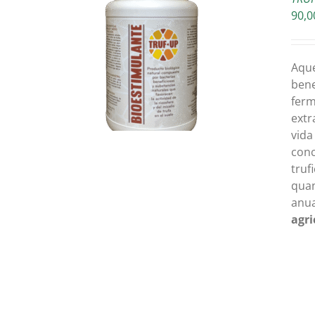
90,0
A LA CISTELLA
Aque
DETAILS
bene
ferm
extr
vida
conc
truf
quan
anua
agri