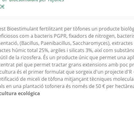
0
€
st Bioestimulant fertilitzant per tòfones un producte bio
ficiosos com a bacteris PGPR, fixadors de nitrogen, bacteris
entació, (Bacillus, Paenibacillus, Saccharomyces), extract
actes húmic total 25%, argiles i silicats 3%, així com substàn
 útil de la rizosfera. És un producte únic que permet una apl
entrat pel que permet tractar grans extensions amb poc p
icultura és el primer formulat que sorgeix d'un projecte d'R 
tificació de miceli de tòfona mitjançant tècniques molecular
ls en una plantació tofonera és només de 50 € per hectàre
cultura ecológica