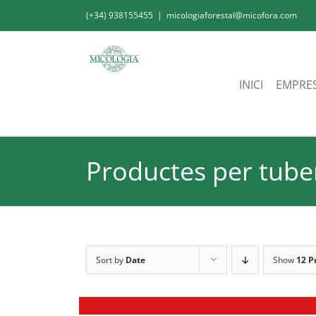
Skip
(+34) 938155455
|
micologiaforestal@micofora.com
to
content
INICI
EMPRE
Productes per tube
Sort by
Date
Show
12 P