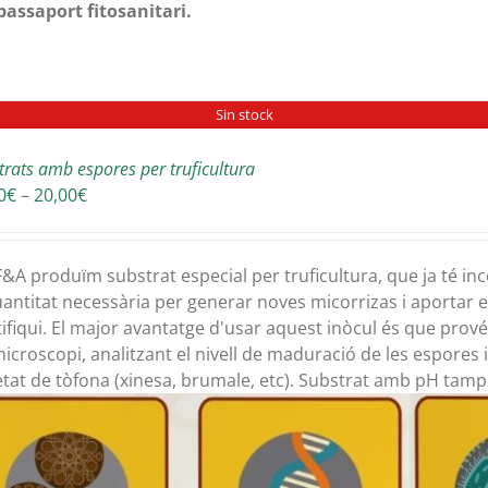
passaport fitosanitari.
Sin stock
trats amb espores per truficultura
Interval
0
€
–
20,00
€
de
preus:
16,00€
&A produïm substrat especial per truficultura, que ja té i
a
uantitat necessària per generar noves micorrizas i aportar
20,00€
tifiqui. El major avantatge d'usar aquest inòcul és que pr
 microscopi, analitzant el nivell de maduració de les espores 
etat de tòfona (xinesa, brumale, etc). Substrat amb pH tampo