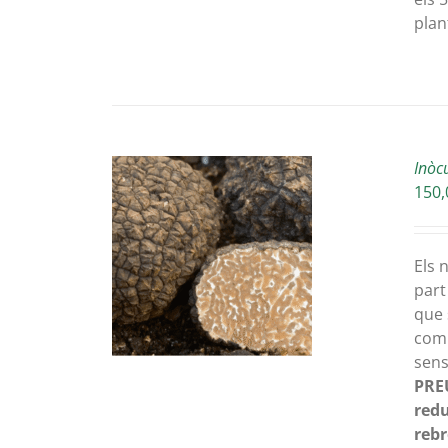
plan
Inòc
150,
ONA OPCIONS
Els 
UEST
DETAILS
part
ODUCTE
que 
ERSES
comp
IANTS.
sens
PRE
IONS
redu
rebr
DEN