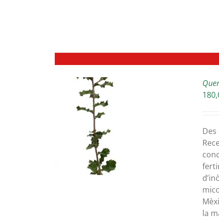
Quer
180,
ETAILS
Des 
Rece
conc
fert
d’in
mico
Mèxi
la m