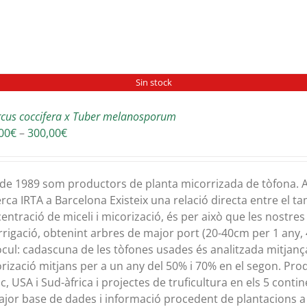
Sin stock
cus coccifera x Tuber melanosporum
Interval
00
€
–
300,00
€
de
preus:
180,00€
de 1989 som productors de planta micorrizada de tòfona. A
a
rca IRTA a Barcelona Existeix una relació directa entre el tam
300,00€
entració de miceli i micorizació, és per això que les nostr
irrigació, obtenint arbres de major port (20-40cm per 1 any, 
òcul: cadascuna de les tòfones usades és analitzada mitjanç
rizació mitjans per a un any del 50% i 70% en el segon. Prod
c, USA i Sud-àfrica i projectes de truficultura en els 5 cont
ajor base de dades i informació procedent de plantacions a