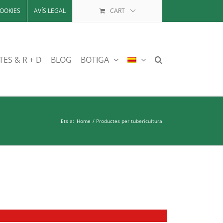
OOKIES
AVÍS LEGAL
CART
TES & R + D
BLOG
BOTIGA
Ets a:
Home
Productes per tubericultura