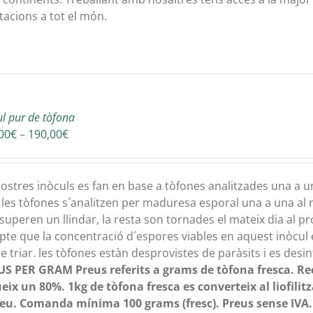
tacions a tot el món.
ul pur de tòfona
Interval
00
€
–
190,00
€
de
preus:
150,00€
nostres inòculs es fan en base a tòfones analitzades una a 
a
 les tòfones s´analitzen per maduresa esporal una a una al
190,00€
superen un llindar, la resta son tornades el mateix dia al p
te que la concentració d´espores viables en aquest inòcul é
e triar. les tòfones estàn desprovistes de paràsits i es desinf
US PER GRAM
Preus referits a grams de tòfona fresca. Re
eix un 80%. 1kg de tòfona fresca es converteix al liofilit
eu.
Comanda mínima 100 grams (fresc). Preus sense IVA.