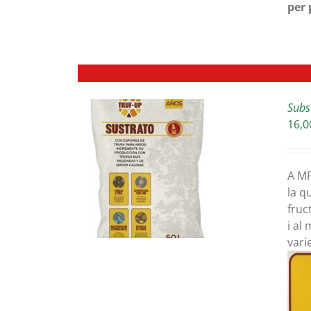
per 
AR
INA
ODUCTE
Subs
16,0
ETAILS
A MF
la q
fruc
i al
vari