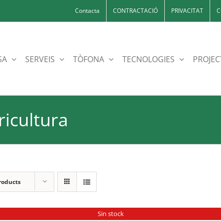
Contacta
CONTRACTACIÓ
PRIVACITAT
C
SA
SERVEIS
TÒFONA
TECNOLOGIES
PROJEC
ricultura
roducts
Sin stock