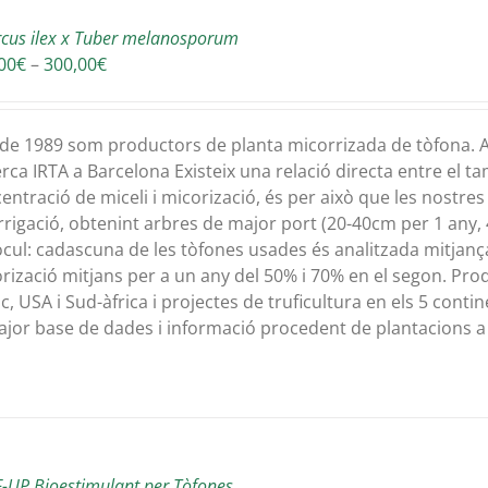
cus ilex x Tuber melanosporum
Interval
00
€
–
300,00
€
de
preus:
180,00€
de 1989 som productors de planta micorrizada de tòfona. A
a
rca IRTA a Barcelona Existeix una relació directa entre el tam
300,00€
entració de miceli i micorizació, és per això que les nostr
irrigació, obtenint arbres de major port (20-40cm per 1 any, 
òcul: cadascuna de les tòfones usades és analitzada mitjanç
rizació mitjans per a un any del 50% i 70% en el segon. Prod
c, USA i Sud-àfrica i projectes de truficultura en els 5 cont
ajor base de dades i informació procedent de plantacions a
-UP Bioestimulant per Tòfones