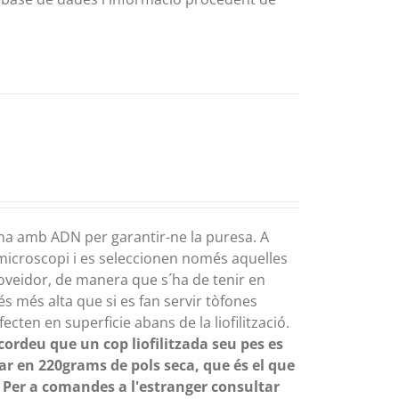
una amb ADN per garantir-ne la puresa. A
 microscopi i es seleccionen només aquelles
roveidor, de manera que s´ha de tenir en
s més alta que si es fan servir tòfones
ecten en superficie abans de la liofilització.
cordeu que un cop liofilitzada seu pes es
zar en 220grams de pols seca, que és el que
Per a comandes a l'estranger consultar