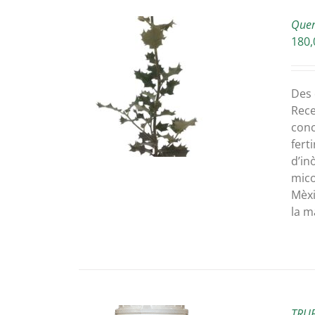
Quer
180,
ETAILS
Des 
Rece
conc
fert
d’in
mico
Mèxi
la m
TRUF