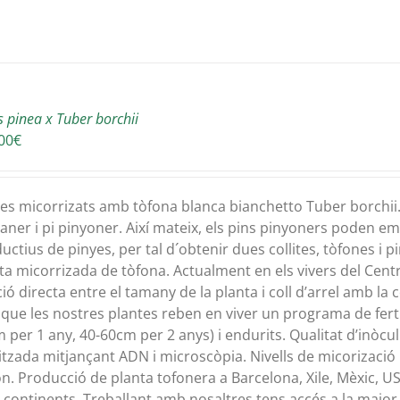
s pinea x Tuber borchii
00
€
es micorrizats amb tòfona blanca bianchetto Tuber borchii. 
laner i pi pinyoner. Així mateix, els pins pinyoners poden 
uctius de pinyes, per tal d´obtenir dues collites, tòfones 
ta micorrizada de tòfona. Actualment en els vivers del Cent
ció directa entre el tamany de la planta i coll d’arrel amb la 
 que les nostres plantes reben en viver un programa de ferti
 per 1 any, 40-60cm per 2 anys) i endurits. Qualitat d’inòcu
itzada mitjançant ADN i microscòpia. Nivells de micorizació 
n. Producció de planta tofonera a Barcelona, Xile, Mèxic, USA
5 continents. Treballant amb nosaltres tens accés a la majo