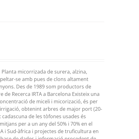
Planta micorrizada de surera, alzina,
empeltar-se amb pues de clons altament
i pinyons. Des de 1989 som productors de
re de Recerca IRTA a Barcelona Existeix una
concentració de miceli i micorizació, és per
rrigació, obtenint arbres de major port (20-
l: cadascuna de les tòfones usades és
mitjans per a un any del 50% i 70% en el
 i Sud-àfrica i projectes de truficultura en
r base de dades i informació procedent de