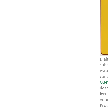
D'al
subs
esca
cone
Que
dese
fert
Aque
Pro