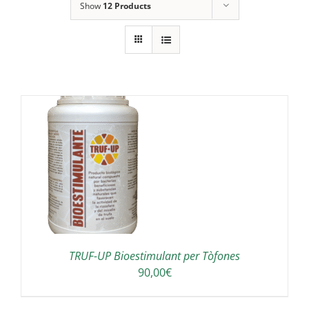
Show
12 Products
A
TRUF-UP Bioestimulant per Tòfones
90,00
€