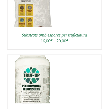
Substrats amb espores per truficultura
Interval
16,00
€
–
20,00
€
de
preus:
16,00€
a
20,00€
A