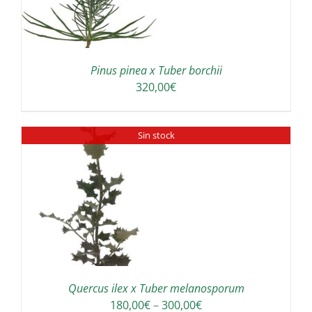
Pinus pinea x Tuber borchii
320,00
€
Sin stock
Quercus ilex x Tuber melanosporum
Interval
180,00
€
–
300,00
€