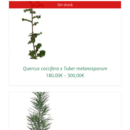
Sin stock
Quercus coccifera x Tuber melanosporum
Interval
180,00
€
–
300,00
€
de
preus:
180,00€
a
300,00€
A