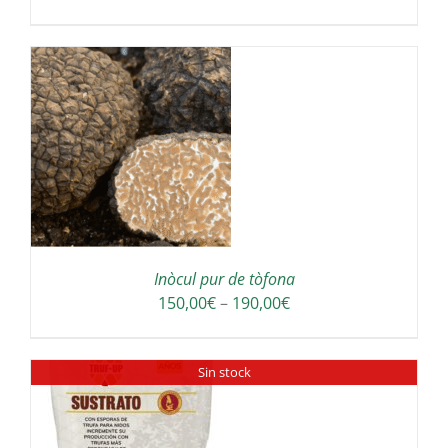
de
preus:
180,00€
a
300,00€
S
Inòcul pur de tòfona
Interval
150,00
€
–
190,00
€
de
preus:
Sin stock
150,00€
a
190,00€