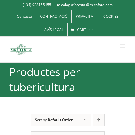
Skip
(+34) 938155455
|
micologiaforestal@micofora.com
to
Contacta
CONTRACTACIÓ
PRIVACITAT
COOKIES
content
AVÍS LEGAL
CART
Productes per
tubericultura
Sort by
Default Order