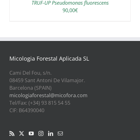
TRUF-UP Pseudomonas fluorescens
90,00
€
Micologia Forestal Aplicada SL
Cami Del Fou, s/n.
08459 Sant Antoni De Vilamajor.
Barcelona (SPAIN)
micologiaforestal@micofora.com
Tel/Fax: (+34) 93 815 54 55
CIF: B64390040