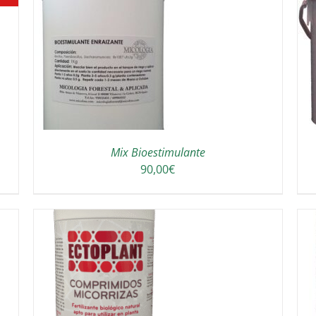
ELLA
AFEGEIX A LA CISTELLA
/
DETAILS
Mix Bioestimulante
90,00
€
ELLA
AFEGEIX A LA CISTELLA
/
DETAILS