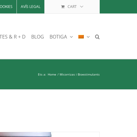
OOKIES
AVÍS LEGAL
CART
TES & R + D
BLOG
BOTIGA
Ets a:
Home
Micorrizas i Bioestimulants