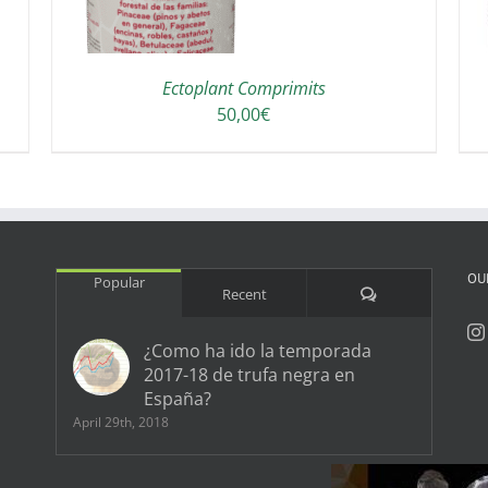
Ectoplant Comprimits
50,00
€
OU
Popular
Comments
Recent
¿Como ha ido la temporada
2017-18 de trufa negra en
España?
April 29th, 2018