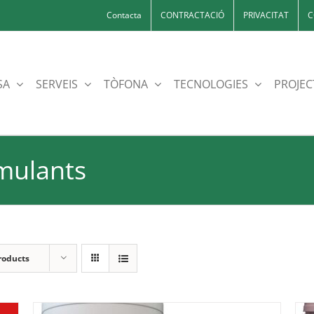
Contacta
CONTRACTACIÓ
PRIVACITAT
C
SA
SERVEIS
TÒFONA
TECNOLOGIES
PROJEC
imulants
roducts