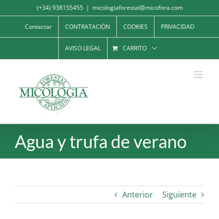
Saltar
(+34) 938155455
|
micologiaforestal@micofora.com
al
Contactar
CONTRATACIÓN
COOKIES
PRIVACIDAD
contenido
AVISO LEGAL
CARRITO
Agua y trufa de verano
Anterior
Siguiente