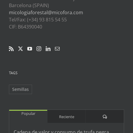
Barcelona (SPAIN)
micologiaforestal@micofora.com
Tel/Fax: (+34) 93 815 54 55
CIF: B64390040
TAGS
Semillas
Popular
Comentarios
Reciente
Cadena de valor y consumo de trufa negra