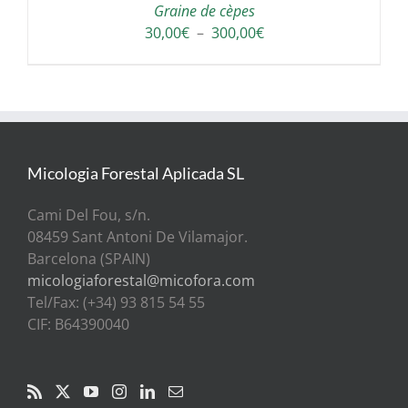
Graine de cèpes
Plage
30,00
€
–
300,00
€
de
prix :
30,00€
à
300,00€
Micologia Forestal Aplicada SL
Cami Del Fou, s/n.
08459 Sant Antoni De Vilamajor.
Barcelona (SPAIN)
micologiaforestal@micofora.com
Tel/Fax: (+34) 93 815 54 55
CIF: B64390040