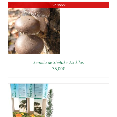
Sin stock
36,00€
à
64,00€
Semilla de Shiitake 2.5 kilos
35,00
€
/