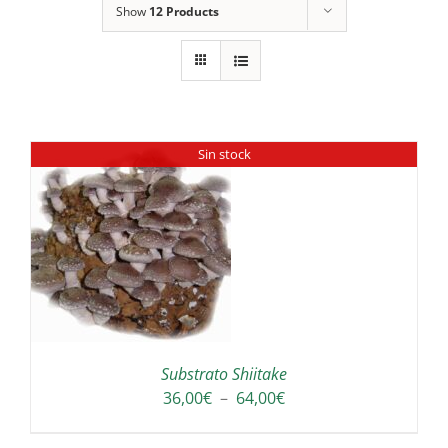
Show
12 Products
Sin stock
Substrato Shiitake
Plage
36,00
€
–
64,00
€
de
prix :