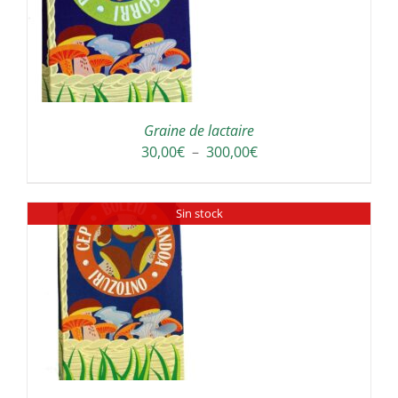
Graine de lactaire
Plage
30,00
€
–
300,00
€
de
prix :
Sin stock
30,00€
à
300,00€