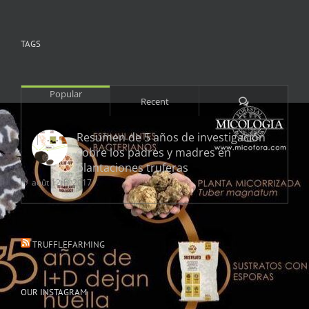
TAGS
Popular
Comments
Recent
Resumen de 5 años de investigación
sobre los padres y madres en
plantaciones truferas
août 12th, 2017
TRUFFLEFARMING
OUR INSTAGRAM