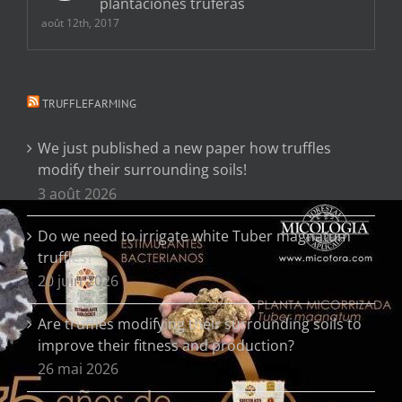
plantaciones truferas
août 12th, 2017
TRUFFLEFARMING
We just published a new paper how truffles
modify their surrounding soils!
3 août 2026
Do we need to irrigate white Tuber magnatum
truffles?
20 juin 2026
Are truffles modifying their surrounding soils to
improve their fitness and production?
26 mai 2026