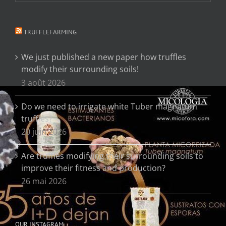
TRUFFLEFARMING
We just published a new paper how truffles
modify their surrounding soils!
3 août 2026
Do we need to irrigate white Tuber magnatum
truffles?
20 juin 2026
Are truffles modifying their surrounding soils to
improve their fitness and production?
26 mai 2026
OUR INSTAGRAM