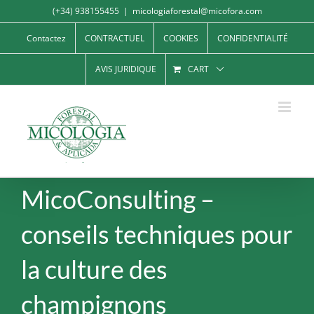
Skip
(+34) 938155455
|
micologiaforestal@micofora.com
to
Contactez
CONTRACTUEL
COOKIES
CONFIDENTIALITÉ
content
AVIS JURIDIQUE
CART
MicoConsulting –
conseils techniques pour
la culture des
champignons