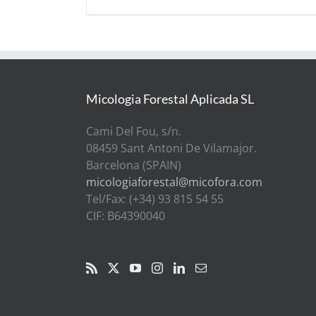
Micologia Forestal Aplicada SL
Cami Del Fou, s/n.
08459 Sant Antoni De Vilamajor.
Barcelona (SPAIN)
micologiaforestal@micofora.com
Tel/Fax: (+34) 93 815 54 55
CIF: B64390040