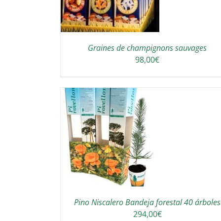
Graines de champignons sauvages
98,00
€
 AU PANIER
/
DETAILS
Pino Niscalero Bandeja forestal 40 árboles
294,00
€