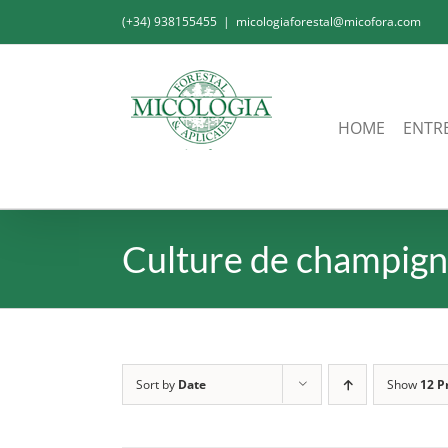
Skip
(+34) 938155455
|
micologiaforestal@micofora.com
to
content
HOME
ENTR
Culture de champig
Sort by
Date
Show
12 P