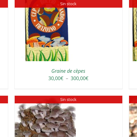
Sin stock
DETAILS
Graine de cèpes
Plage
30,00
€
–
300,00
€
de
prix :
Sin stock
30,00€
à
300,00€
DETAILS