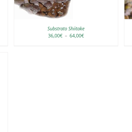
Substrato Shiitake
Plage
36,00
€
–
64,00
€
de
prix :
36,00€
à
64,00€