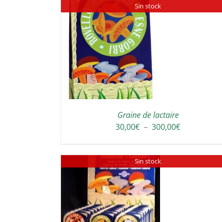
Sin stock
DETAILS
DETAILS
Graine de lactaire
Plage
30,00
€
–
300,00
€
de
prix :
Sin stock
30,00€
à
300,00€
DETAILS
DETAILS