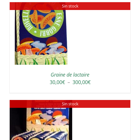
Sin stock
30,00€
à
300,00€
Graine de lactaire
Plage
30,00
€
–
300,00
€
de
prix :
Sin stock
30,00€
à
300,00€