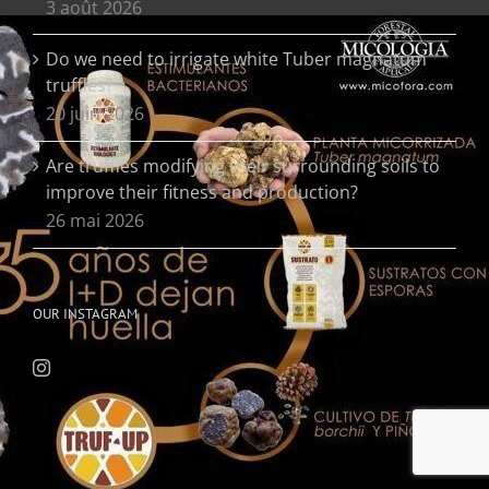
3 août 2026
Do we need to irrigate white Tuber magnatum
truffles?
20 juin 2026
Are truffles modifying their surrounding soils to
improve their fitness and production?
26 mai 2026
OUR INSTAGRAM