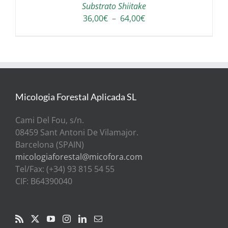
Substrato Shiitake
Plage
36,00
€
–
64,00
€
de
prix :
36,00€
à
64,00€
Micologia Forestal Aplicada SL
Cami Del Fou, s/n.
08459 Sant Antoni De Vilamajor.
Barcelona (SPAIN)
micologiaforestal@micofora.com
Tel/Fax: (+34) 93 815 54 55
CIF: B64390040