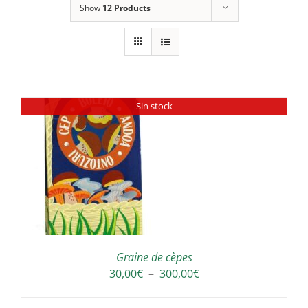
Show
12 Products
Sin stock
Graine de cèpes
Plage
30,00
€
–
300,00
€
de
prix :