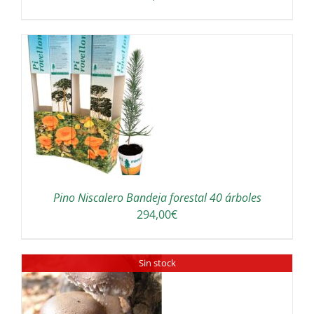
/
Pino Niscalero Bandeja forestal 40 árboles
294,00
€
Sin stock