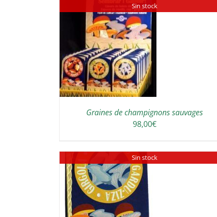
Sin stock
DETAILS
DETAILS
Graines de champignons sauvages
98,00
€
Sin stock
DETAILS
DETAILS