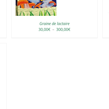
Graine de lactaire
Plage
30,00
€
–
300,00
€
de
prix :
30,00€
à
300,00€