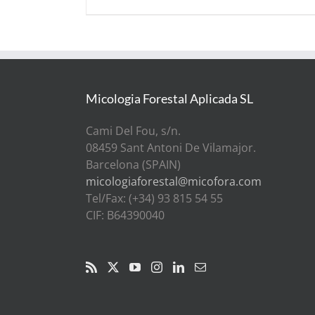
Micologia Forestal Aplicada SL
Cami Del Fou, s/n.
08459 Sant Antoni De Vilamajor.
Barcelona (SPAIN)
micologiaforestal@micofora.com
Tel/Fax: (+34) 93 815 54 55
CIF: B64390040