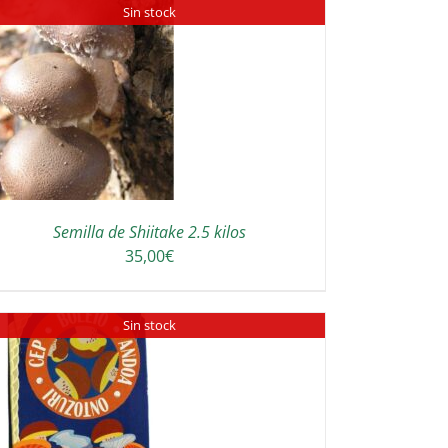
Sin stock
Semilla de Shiitake 2.5 kilos
35,00
€
Sin stock