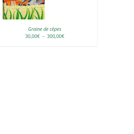
Graine de cèpes
Plage
30,00
€
–
300,00
€
de
prix :
30,00€
à
300,00€