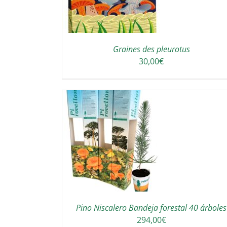
Graines des pleurotus
30,00
€
 AU PANIER
/
DETAILS
Pino Niscalero Bandeja forestal 40 árboles
294,00
€