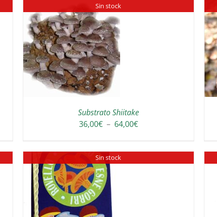
Sin stock
DETAILS
Substrato Shiitake
Plage
36,00
€
–
64,00
€
de
prix :
Sin stock
36,00€
à
64,00€
DETAILS