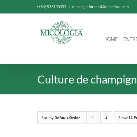
Skip
(+34) 938155455
|
micologiaforestal@micofora.com
to
content
HOME
ENTR
Culture de champig
Sort by
Default Order
Show
12 P