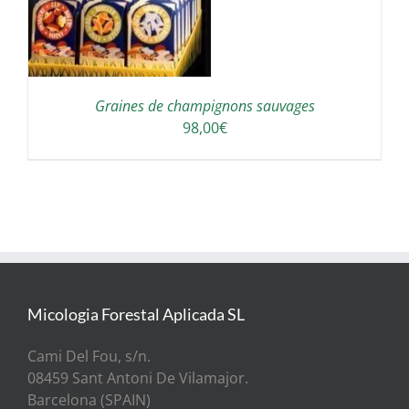
Graines de champignons sauvages
98,00
€
Micologia Forestal Aplicada SL
Cami Del Fou, s/n.
08459 Sant Antoni De Vilamajor.
Barcelona (SPAIN)