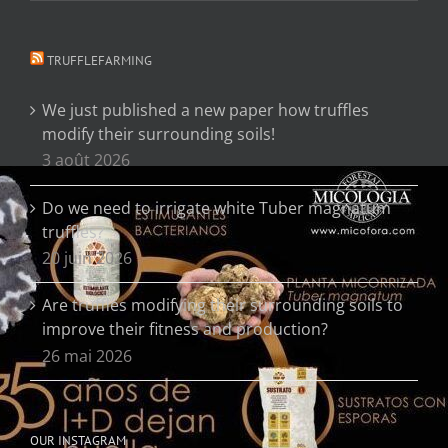
TRUFFLEFARMING
We just published a new paper how truffles
modify their surrounding soils!
3 août 2026
Do we need to irrigate white Tuber magnatum
truffles?
20 juin 2026
Are truffles modifying their surrounding soils to
improve their fitness and production?
26 mai 2026
OUR INSTAGRAM