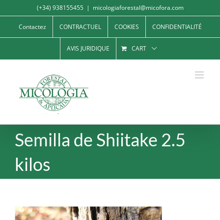
Skip
(+34) 938155455
|
micologiaforestal@micofora.com
to
Contactez
CONTRACTUEL
COOKIES
CONFIDENTIALITÉ
content
AVIS JURIDIQUE
CART
Semilla de Shiitake 2.5
kilos