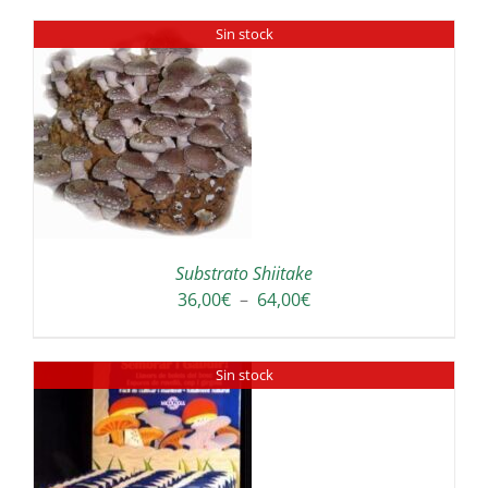
prix :
Sin stock
30,00€
à
300,00€
Substrato Shiitake
Plage
36,00
€
–
64,00
€
de
prix :
Sin stock
36,00€
à
64,00€