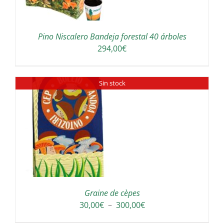
Pino Niscalero Bandeja forestal 40 árboles
294,00
€
Sin stock
Graine de cèpes
Plage
30,00
€
–
300,00
€
de