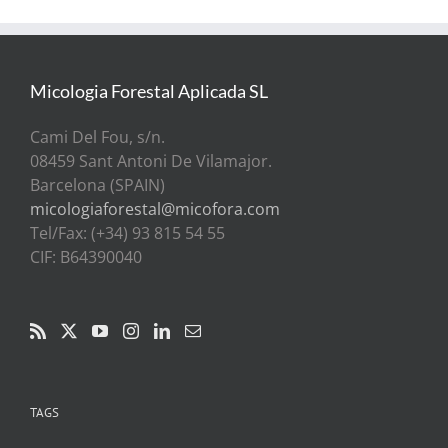
Micologia Forestal Aplicada SL
Cami Del Fou, s/n.
08459 Sant Antoni De Vilamajor.
Barcelona (SPAIN)
micologiaforestal@micofora.com
Tel/Fax: (+34) 93 815 54 55
CIF: B64390040
TAGS