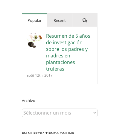
for:
Comments
Popular
Recent
Resumen de 5 años
de investigación
sobre los padres y
madres en
plantaciones
truferas
août 12th, 2017
il
Archivo
Archivo
EN NUESTRA TIENDA ONLINE