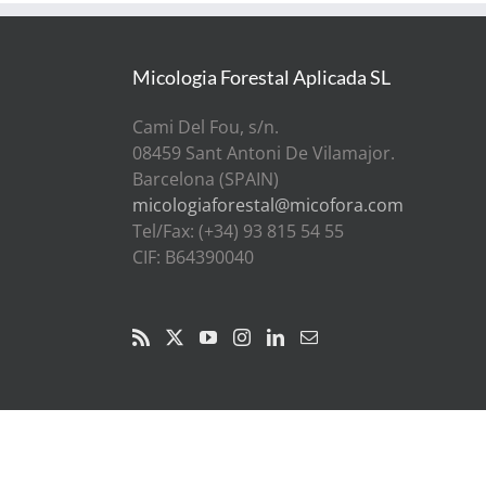
Micologia Forestal Aplicada SL
Cami Del Fou, s/n.
08459 Sant Antoni De Vilamajor.
Barcelona (SPAIN)
micologiaforestal@micofora.com
Tel/Fax: (+34) 93 815 54 55
CIF: B64390040
TAGS