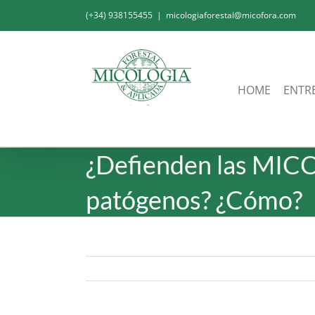
Skip
(+34) 938155455
|
micologiaforestal@micofora.com
to
content
HOME
ENTR
¿Defienden las MICOR
patógenos? ¿Cómo?