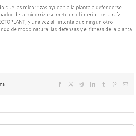
o que las micorrizas ayudan a la planta a defenderse
dor de la micorriza se mete en el interior de la raíz
CTOPLANT) y una vez allí intenta que ningún otro
 de modo natural las defensas y el fitness de la planta
rma
Facebook
X
Reddit
LinkedIn
Tumblr
Pinterest
Ema