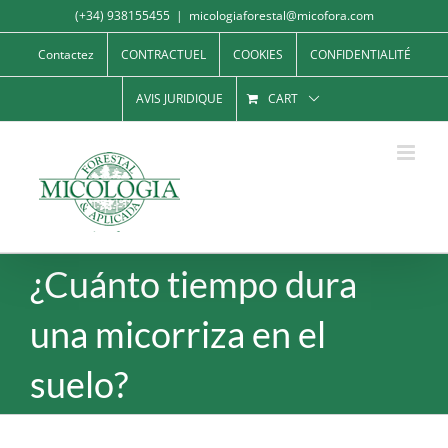
Skip
(+34) 938155455
|
micologiaforestal@micofora.com
to
Contactez
CONTRACTUEL
COOKIES
CONFIDENTIALITÉ
content
AVIS JURIDIQUE
CART
¿Cuánto tiempo dura
una micorriza en el
suelo?