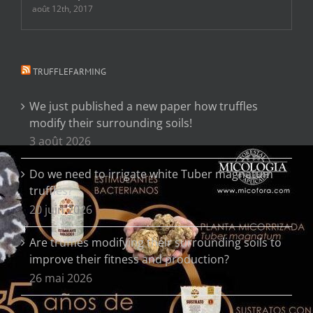
août 12th, 2017
TRUFFLEFARMING
We just published a new paper how truffles
modify their surrounding soils!
3 août 2026
Do we need to irrigate white Tuber magnatum
truffles?
20 juin 2026
Are truffles modifying their surrounding soils to
improve their fitness and production?
26 mai 2026