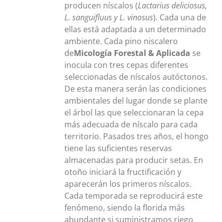
producen níscalos (
Lactarius deliciosus,
L. sanguifluus y L. vinosus
). Cada una de
ellas está adaptada a un determinado
ambiente. Cada pino niscalero
de
Micología Forestal & Aplicada
se
inocula con tres cepas diferentes
seleccionadas de níscalos autóctonos.
De esta manera serán las condiciones
ambientales del lugar donde se plante
el árbol las que seleccionaran la cepa
más adecuada de níscalo para cada
territorio. Pasados tres años, el hongo
tiene las suficientes reservas
almacenadas para producir setas. En
otoño iniciará la fructificación y
aparecerán los primeros níscalos.
Cada temporada se reproducirá este
fenómeno, siendo la florida más
abundante si suministramos riego