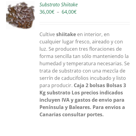
Substrato Shiitake
Plage
36,00
€
–
64,00
€
S
de
prix :
36,00€
Cultive
shiitake
en interior, en
à
cualquier lugar fresco, aireado y con
64,00€
luz. Se producen tres floraciones de
forma sencilla tan sólo manteniendo la
humedad y temperatura necesarias. Se
trata de substrato con una mezcla de
serrín de caducifolios incubado y listo
para producir.
Caja 2 bolsas
Bolsas 3
Kg substrato
Los precios indicados
incluyen IVA y gastos de envio para
Península y Baleares. Para envios a
Canarias consultar portes.