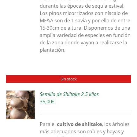
durante las épocas de sequía estival.
Los pinos micorrizados con níscalo de
MF&A son de 1 savia y por ello de entre
15-30cm de altura. Disponemos de una
amplia variedad de especies en función
de la zona donde vayan a realizarse la
plantación.
Sin stock
Semilla de Shiitake 2.5 kilos
35,00
€
S
Para el
cultivo de shiitake
, los árboles
más adecuados son robles y hayas y