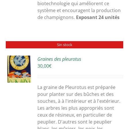
biotechnologie qui améliorent ce
système et encouragent la production
de champignons.
Exposant 24 unités
Sin stock
Graines des pleurotus
30,00
€
S
La graine de Pleurotus est préparée
pour planter sur des bûches et des
souches, à à l'intérieur et à l'extérieur.
Les arbres les plus appropriés sont
ceux de résineux, en particulier de
peuplier. D'autres sont le peuplier
blanc, les mûriers, les noix, les