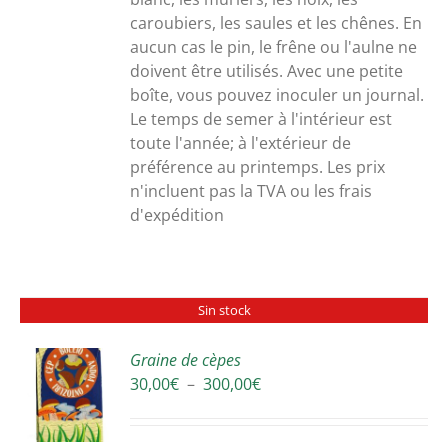
caroubiers, les saules et les chênes. En
aucun cas le pin, le frêne ou l'aulne ne
doivent être utilisés. Avec une petite
boîte, vous pouvez inoculer un journal.
Le temps de semer à l'intérieur est
toute l'année; à l'extérieur de
préférence au printemps. Les prix
n'incluent pas la TVA ou les frais
d'expédition
Sin stock
Graine de cèpes
Plage
30,00
€
–
300,00
€
S
de
prix :