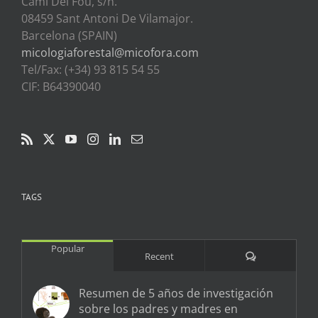
Cami Del Fou, s/n.
08459 Sant Antoni De Vilamajor.
Barcelona (SPAIN)
micologiaforestal@micofora.com
Tel/Fax: (+34) 93 815 54 55
CIF: B64390040
TAGS
Popular
Comments
Recent
Resumen de 5 años de investigación
sobre los padres y madres en