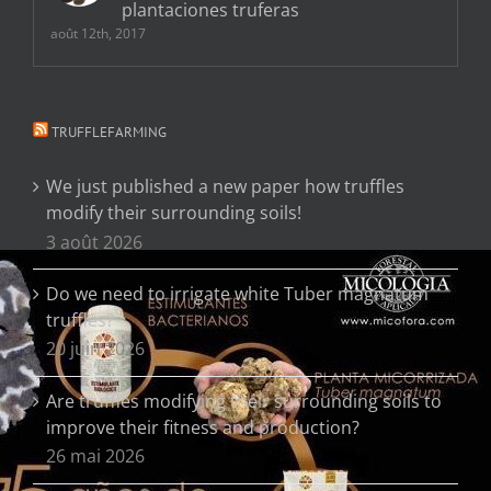
plantaciones truferas
août 12th, 2017
TRUFFLEFARMING
We just published a new paper how truffles
modify their surrounding soils!
3 août 2026
Do we need to irrigate white Tuber magnatum
truffles?
20 juin 2026
Are truffles modifying their surrounding soils to
improve their fitness and production?
26 mai 2026