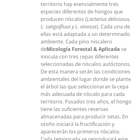
territorio hay esencialmente tres
especies diferentes de hongos que
producen níscalos (
Lactarius deliciosus,
L. sanguifluus y L. vinosus
). Cada una de
ellas está adaptada a un determinado
ambiente. Cada pino niscalero
de
Micología Forestal & Aplicada
se
inocula con tres cepas diferentes
seleccionadas de níscalos autóctonos.
De esta manera serán las condiciones
ambientales del lugar donde se plante
el árbol las que seleccionaran la cepa
más adecuada de níscalo para cada
territorio. Pasados tres años, el hongo
tiene las suficientes reservas
almacenadas para producir setas. En
otoño iniciará la fructificación y
aparecerán los primeros níscalos.
Cada temporada se reproducirá este