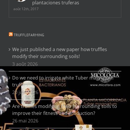
plantaciones truferas
août 12th, 2017
TRUFFLEFARMING
We just published a new paper how truffles
modify their surrounding soils!
3 août 2026
Do we need to irrigate white Tuber magnatum
truffles?
20 juin 2026
Are truffles modifying their surrounding soils to
improve their fitness and production?
26 mai 2026