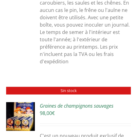
caroubiers, les saules et les chênes. En
aucun cas le pin, le frêne ou l'aulne ne
doivent être utilisés. Avec une petite
boîte, vous pouvez inoculer un journal.
Le temps de semer à l'intérieur est
toute l'année; à l'extérieur de
préférence au printemps. Les prix
n'incluent pas la TVA ou les frais
d'expédition
Sin stock
Graines de champignons sauvages
98,00
€
S
C'est un nouveau produit exclusif de