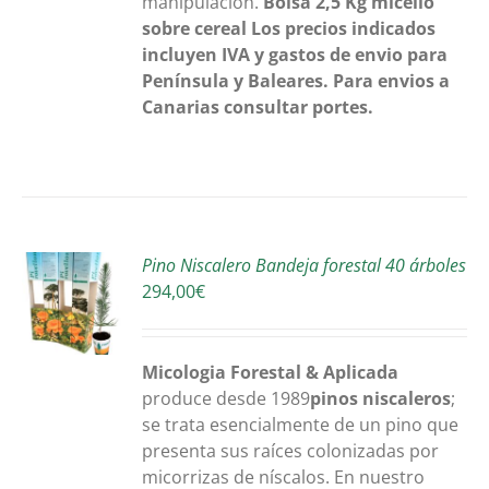
manipulación.
Bolsa 2,5 Kg
micelio
sobre cereal
Los precios indicados
incluyen IVA y gastos de envio para
Península y Baleares. Para envios a
Canarias consultar portes.
R
Pino Niscalero Bandeja forestal 40 árboles
294,00
€
S
Micologia Forestal & Aplicada
produce desde 1989
pinos niscaleros
;
se trata esencialmente de un pino que
presenta sus raíces colonizadas por
micorrizas de níscalos. En nuestro