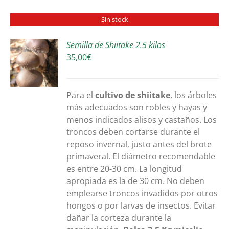
Sin stock
Semilla de Shiitake 2.5 kilos
35,00
€
S
Para el
cultivo de shiitake
, los árboles
más adecuados son robles y hayas y
menos indicados alisos y castaños. Los
troncos deben cortarse durante el
reposo invernal, justo antes del brote
primaveral. El diámetro recomendable
es entre 20-30 cm. La longitud
apropiada es la de 30 cm. No deben
emplearse troncos invadidos por otros
hongos o por larvas de insectos. Evitar
dañar la corteza durante la