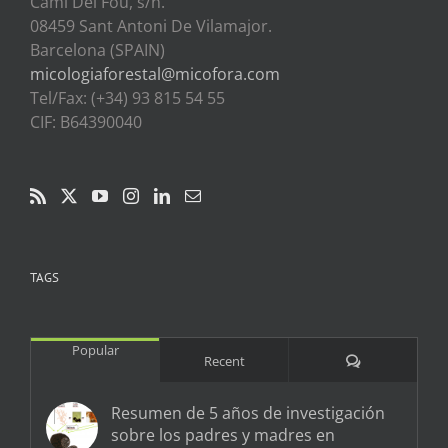
Cami Del Fou, s/n.
08459 Sant Antoni De Vilamajor.
Barcelona (SPAIN)
micologiaforestal@micofora.com
Tel/Fax: (+34) 93 815 54 55
CIF: B64390040
TAGS
Popular
Comments
Recent
Resumen de 5 años de investigación
sobre los padres y madres en