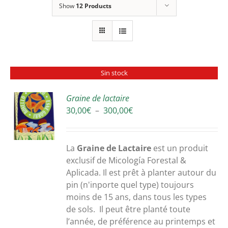
Show
12 Products
Sin stock
Graine de lactaire
Plage
30,00
€
–
300,00
€
S
de
prix :
30,00€
La
Graine de Lactaire
est un produit
à
exclusif de Micología Forestal &
300,00€
Aplicada. Il est prêt à planter autour du
pin (n'inporte quel type) toujours
moins de 15 ans, dans tous les types
de sols. Il peut être planté toute
l’année, de préférence au printemps et