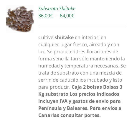
Substrato Shiitake
Plage
36,00
€
–
64,00
€
S
de
prix :
36,00€
Cultive
shiitake
en interior, en
à
cualquier lugar fresco, aireado y con
64,00€
luz. Se producen tres floraciones de
forma sencilla tan sólo manteniendo la
humedad y temperatura necesarias. Se
trata de substrato con una mezcla de
serrín de caducifolios incubado y listo
para producir.
Caja 2 bolsas
Bolsas 3
Kg substrato
Los precios indicados
incluyen IVA y gastos de envio para
Península y Baleares. Para envios a
Canarias consultar portes.