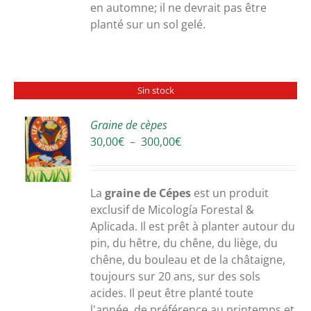
en automne; il ne devrait pas être
planté sur un sol gelé.
Sin stock
Graine de cèpes
Plage
30,00
€
–
300,00
€
S
de
prix :
30,00€
La
graine de Cépes
est un produit
à
exclusif de Micología Forestal &
300,00€
Aplicada. Il est prêt à planter autour du
pin, du hêtre, du chêne, du liège, du
chêne, du bouleau et de la châtaigne,
toujours sur 20 ans, sur des sols
acides. Il peut être planté toute
l'année, de préférence au printemps et