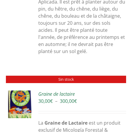
300,00€
Aplicada. Il est prêt à planter autour du
pin, du hêtre, du chêne, du liège, du
chêne, du bouleau et de la châtaigne,
toujours sur 20 ans, sur des sols
acides. Il peut être planté toute
l'année, de préférence au printemps et
en automne; il ne devrait pas être
planté sur un sol gelé.
Sin stock
Graine de lactaire
Plage
30,00
€
–
300,00
€
S
de
prix :
30,00€
La
Graine de Lactaire
est un produit
à
exclusif de Micología Forestal &