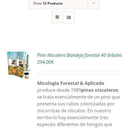
Show
12 Products
R
Pino Niscalero Bandeja forestal 40 árboles
294,00
€
S
Micologia Forestal & Aplicada
produce desde 1989
pinos niscaleros
;
se trata esencialmente de un pino que
presenta sus raíces colonizadas por
micorrizas de níscalos. En nuestro
territorio hay esencialmente tres
especies diferentes de hongos que