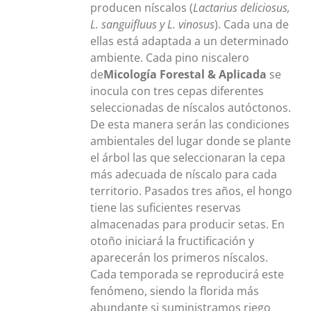
producen níscalos (
Lactarius deliciosus,
L. sanguifluus y L. vinosus
). Cada una de
ellas está adaptada a un determinado
ambiente. Cada pino niscalero
de
Micología Forestal & Aplicada
se
inocula con tres cepas diferentes
seleccionadas de níscalos autóctonos.
De esta manera serán las condiciones
ambientales del lugar donde se plante
el árbol las que seleccionaran la cepa
más adecuada de níscalo para cada
territorio. Pasados tres años, el hongo
tiene las suficientes reservas
almacenadas para producir setas. En
otoño iniciará la fructificación y
aparecerán los primeros níscalos.
Cada temporada se reproducirá este
fenómeno, siendo la florida más
abundante si suministramos riego