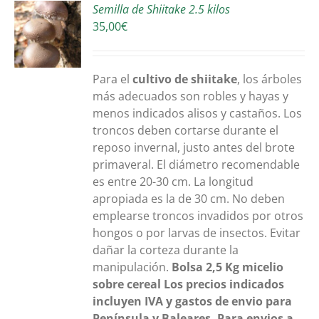
Semilla de Shiitake 2.5 kilos
35,00
€
S
Para el
cultivo de shiitake
, los árboles
más adecuados son robles y hayas y
menos indicados alisos y castaños. Los
troncos deben cortarse durante el
reposo invernal, justo antes del brote
primaveral. El diámetro recomendable
es entre 20-30 cm. La longitud
apropiada es la de 30 cm. No deben
emplearse troncos invadidos por otros
hongos o por larvas de insectos. Evitar
dañar la corteza durante la
manipulación.
Bolsa 2,5 Kg
micelio
sobre cereal
Los precios indicados
incluyen IVA y gastos de envio para
Península y Baleares. Para envios a