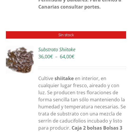
Canarias consultar portes.
Sin stock
Substrato Shiitake
Plage
36,00
€
–
64,00
€
S
de
prix :
36,00€
Cultive
shiitake
en interior, en
à
cualquier lugar fresco, aireado y con
64,00€
luz. Se producen tres floraciones de
forma sencilla tan sólo manteniendo la
humedad y temperatura necesarias. Se
trata de substrato con una mezcla de
serrín de caducifolios incubado y listo
para producir.
Caja 2 bolsas
Bolsas 3