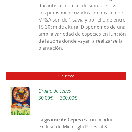
durante las épocas de sequía estival.
Los pinos micorrizados con níscalo de
MF&A son de 1 savia y por ello de entre
15-30cm de altura. Disponemos de una
amplia variedad de especies en función
de la zona donde vayan a realizarse la
plantación.
Sin stock
Graine de cèpes
Plage
30,00
€
–
300,00
€
S
de
prix :
30,00€
La
graine de Cépes
est un produit
à
exclusif de Micología Forestal &