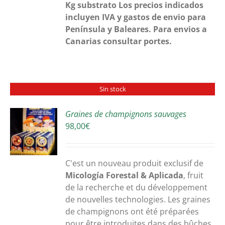
Kg substrato
Los precios indicados
incluyen IVA y gastos de envio para
Península y Baleares. Para envios a
Canarias consultar portes.
Sin stock
Graines de champignons sauvages
98,00
€
S
C'est un nouveau produit exclusif de
Micología Forestal & Aplicada
, fruit
de la recherche et du développement
de nouvelles technologies. Les graines
de champignons ont été préparées
pour être introduites dans des bûches