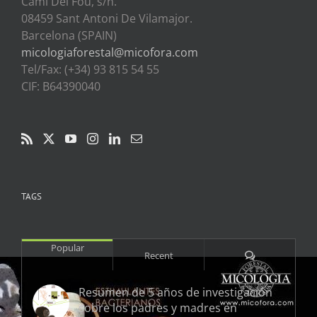
Cami Del Fou, s/n.
08459 Sant Antoni De Vilamajor.
Barcelona (SPAIN)
micologiaforestal@micofora.com
Tel/Fax: (+34) 93 815 54 55
CIF: B64390040
TAGS
Popular
Comments
Recent
Resumen de 5 años de investigación
sobre los padres y madres en