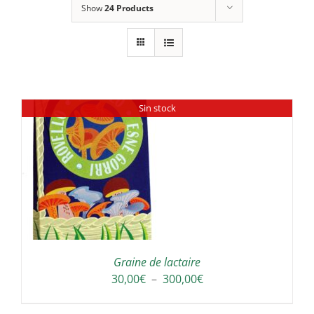
Show
24 Products
Sin stock
Graine de lactaire
Plage
30,00
€
–
300,00
€
de
prix :