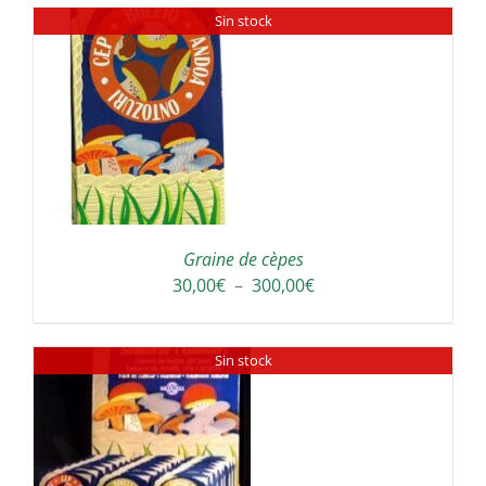
Sin stock
30,00€
à
300,00€
Graine de cèpes
Plage
30,00
€
–
300,00
€
de
prix :
Sin stock
30,00€
à
300,00€