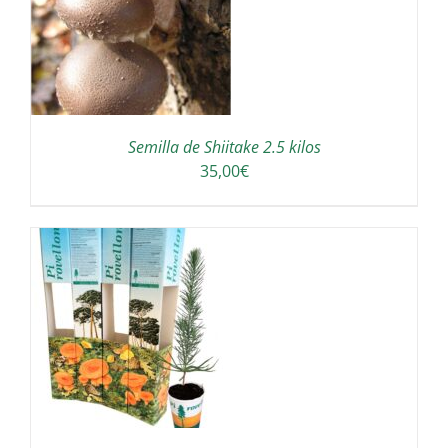
Semilla de Shiitake 2.5 kilos
35,00
€
/