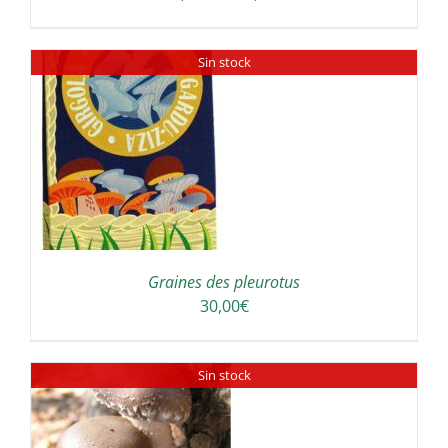
de
prix :
Sin stock
36,00€
à
64,00€
Graines des pleurotus
30,00
€
Sin stock