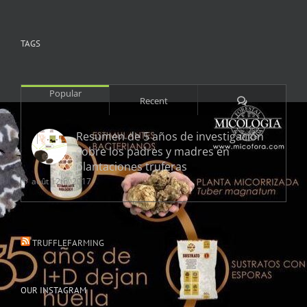
TAGS
Popular
Comments
Recent
Resumen de 5 años de investigación
sobre los padres y madres en
plantaciones truferas
août 12th, 2017
TRUFFLEFARMING
OUR INSTAGRAM