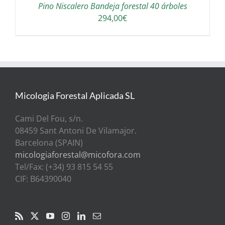
Pino Niscalero Bandeja forestal 40 árboles
294,00
€
Micologia Forestal Aplicada SL
Cami Del Fou, s/n.
08459 Sant Antoni De Vilamajor.
Barcelona (SPAIN)
micologiaforestal@micofora.com
Tel/Fax: (+34) 93 815 54 55
CIF: B64390040