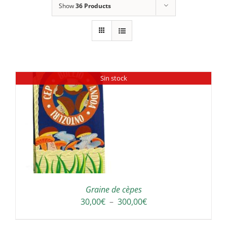
Show
36 Products
Sin stock
Graine de cèpes
Plage
30,00
€
–
300,00
€
de
prix :