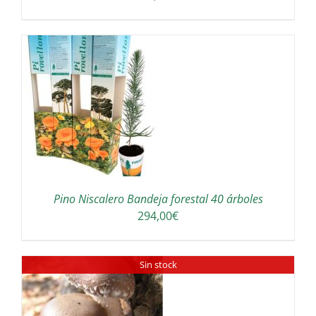
/
Pino Niscalero Bandeja forestal 40 árboles
294,00
€
Sin stock