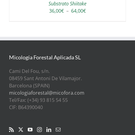
Substrato Shiitake
Plage
36,00
€
–
64,00
€
de
prix :
36,00€
à
64,00€
Micologia Forestal Aplicada SL
Cami Del Fou, s/n.
08459 Sant Antoni De Vilamajor.
Barcelona (SPAIN)
micologiaforestal@micofora.com
Tel/Fax: (+34) 93 815 54 55
CIF: B64390040