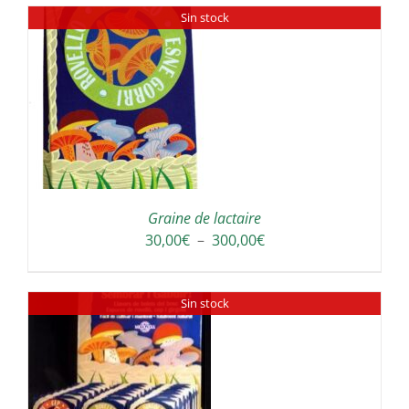
Sin stock
30,00€
à
300,00€
Graine de lactaire
Plage
30,00
€
–
300,00
€
de
prix :
Sin stock
30,00€
à
300,00€