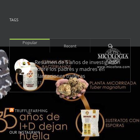
TAGS
Popular
Comments
Recent
Resumen de 5 años de investigación
sobre los padres y madres en
plantaciones truferas
août 12th, 2017
TRUFFLEFARMING
OUR INSTAGRAM