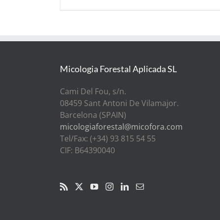
de
prix :
30,00€
à
300,00€
Micologia Forestal Aplicada SL
Cami Del Fou, s/n.
08459 Sant Antoni De Vilamajor.
Barcelona (SPAIN)
micologiaforestal@micofora.com
Tel/Fax: (+34) 93 815 54 55
CIF: B64390040