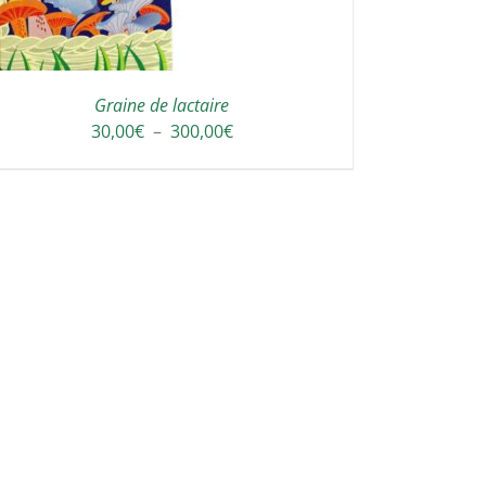
Graine de lactaire
Plage
30,00
€
–
300,00
€
de
prix :
30,00€
à
300,00€