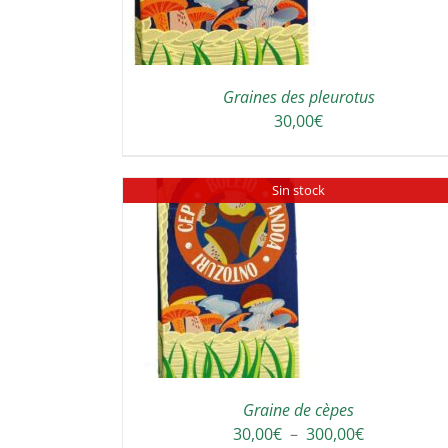
Graines des pleurotus
30,00
€
Sin stock
DETAILS
Graine de cèpes
Plage
30,00
€
–
300,00
€