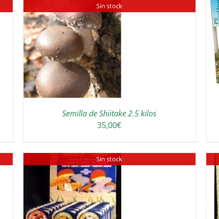
Sin stock
AJOUTER AU PANIER
/
DETAILS
Semilla de Shiitake 2.5 kilos
35,00
€
Sin stock
DETAILS