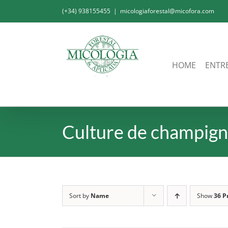
Skip
(+34) 938155455
|
micologiaforestal@micofora.com
to
content
HOME
ENTR
Culture de champig
Sort by
Name
Show
36 P