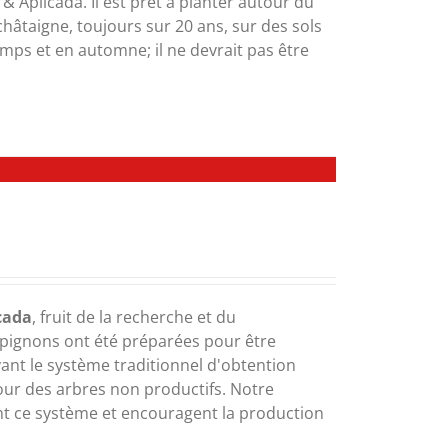
& Aplicada. Il est prêt à planter autour du
châtaigne, toujours sur 20 ans, sur des sols
emps et en automne; il ne devrait pas être
cada
, fruit de la recherche et du
pignons ont été préparées pour être
ant le système traditionnel d'obtention
our des arbres non productifs. Notre
nt ce système et encouragent la production