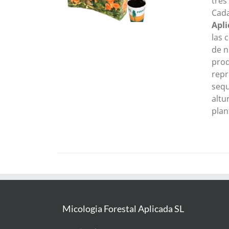
tres
Cada
Apl
las 
de n
prod
repr
sequ
altu
plan
Micologia Forestal Aplicada SL