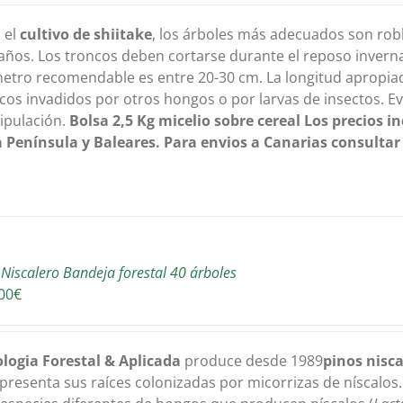
 el
cultivo de shiitake
, los árboles más adecuados son robl
años. Los troncos deben cortarse durante el reposo invernal
etro recomendable es entre 20-30 cm. La longitud apropia
cos invadidos por otros hongos o por larvas de insectos. Ev
ipulación.
Bolsa 2,5 Kg
micelio sobre cereal
Los precios i
 Península y Baleares. Para envios a Canarias consultar
 Niscalero Bandeja forestal 40 árboles
00
€
logia Forestal & Aplicada
produce desde 1989
pinos nisc
presenta sus raíces colonizadas por micorrizas de níscalos.