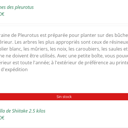
nes des pleurotus
0
€
raine de Pleurotus est préparée pour planter sur des bûches 
térieur. Les arbres les plus appropriés sont ceux de résineux,
lier blanc, les mûriers, les noix, les caroubiers, les saules e
lne ne doivent être utilisés. Avec une petite boîte, vous po
térieur est toute l'année; à l'extérieur de préférence au prin
s d'expédition
Sin stock
la de Shiitake 2.5 kilos
0
€