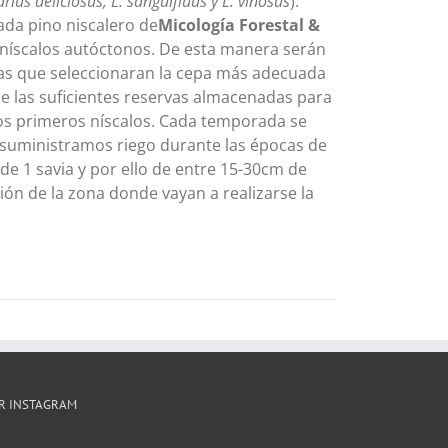
arius deliciosus, L. sanguifluus y L. vinosus
).
ada pino niscalero de
Micología Forestal &
 níscalos autóctonos. De esta manera serán
 las que seleccionaran la cepa más adecuada
ene las suficientes reservas almacenadas para
 los primeros níscalos. Cada temporada se
 suministramos riego durante las épocas de
de 1 savia y por ello de entre 15-30cm de
ón de la zona donde vayan a realizarse la
R INSTAGRAM