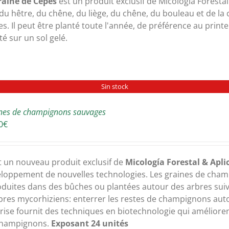
raine de Cépes
est un produit exclusif de Micología Forestal 
à
 du hêtre, du chêne, du liège, du chêne, du bouleau et de la 
300,00€
es. Il peut être planté toute l'année, de préférence au print
té sur un sol gelé.
Sin stock
nes de champignons sauvages
0
€
t un nouveau produit exclusif de
Micología Forestal & Apli
loppement de nouvelles technologies. Les graines de cham
oduites dans des bûches ou plantées autour des arbres suiv
bres mycorhiziens: enterrer les restes de champignons aut
ise fournit des techniques en biotechnologie qui améliore
champignons.
Exposant 24 unités