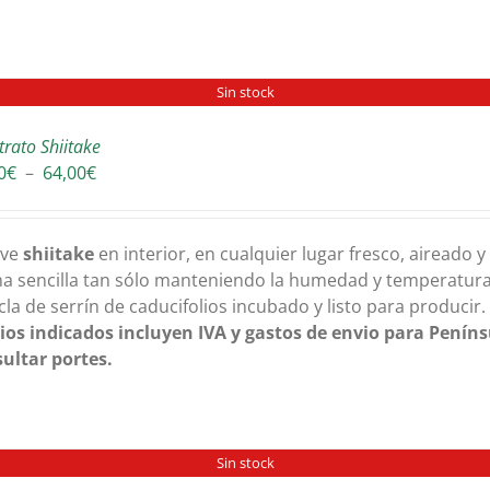
Sin stock
trato Shiitake
Plage
0
€
–
64,00
€
de
prix :
36,00€
ive
shiitake
en interior, en cualquier lugar fresco, aireado 
à
a sencilla tan sólo manteniendo la humedad y temperatura 
64,00€
la de serrín de caducifolios incubado y listo para producir
ios indicados incluyen IVA y gastos de envio para Peníns
ultar portes.
Sin stock