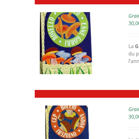
Grai
30,0
ETAILS
La
G
du p
l’an
Grai
30,0
ETAILS