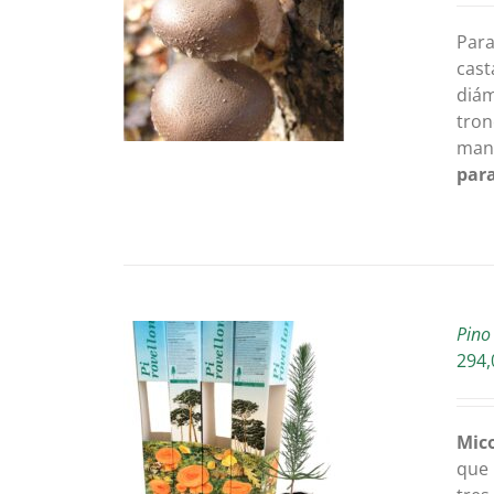
ETAILS
Para
cast
diám
tron
man
para
Pino
294,
AU PANIER
/
Mico
ETAILS
que 