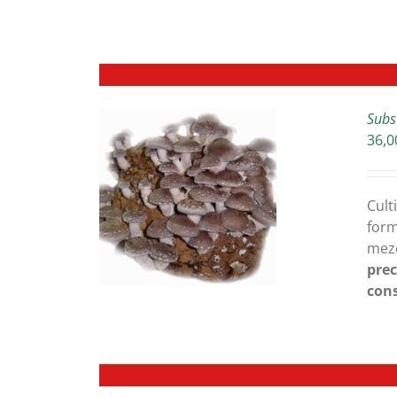
Subs
36,0
ETAILS
Cult
form
mezc
prec
cons