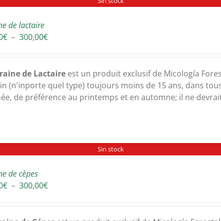
Sin stock
ne de lactaire
Plage
0
€
–
300,00
€
de
prix :
30,00€
raine de Lactaire
est un produit exclusif de Micología Fores
à
in (n'inporte quel type) toujours moins de 15 ans, dans tous 
300,00€
née, de préférence au printemps et en automne; il ne devrait
Sin stock
ne de cèpes
Plage
0
€
–
300,00
€
de
prix :
30,00€