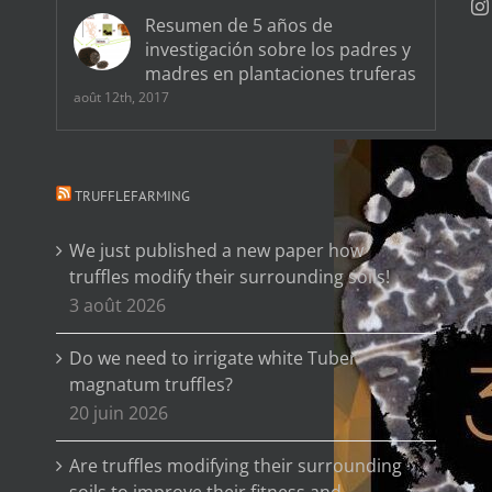
Resumen de 5 años de
investigación sobre los padres y
madres en plantaciones truferas
août 12th, 2017
TRUFFLEFARMING
We just published a new paper how
truffles modify their surrounding soils!
3 août 2026
Do we need to irrigate white Tuber
magnatum truffles?
20 juin 2026
Are truffles modifying their surrounding
soils to improve their fitness and