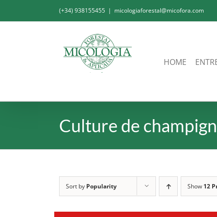
Skip
(+34) 938155455
|
micologiaforestal@micofora.com
to
content
HOME
ENTR
Culture de champig
Sort by
Popularity
Show
12 P