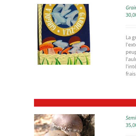
Grai
30,0
ETAILS
La g
l'ex
peup
l'au
l'in
frai
Semil
35,0