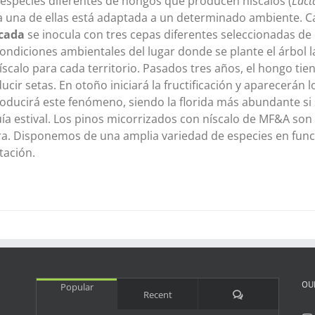
 especies diferentes de hongos que producen níscalos (
Lact
 una de ellas está adaptada a un determinado ambiente. C
icada
se inocula con tres cepas diferentes seleccionadas de
condiciones ambientales del lugar donde se plante el árbol
íscalo para cada territorio. Pasados tres años, el hongo ti
ucir setas. En otoño iniciará la fructificación y aparecerán
oducirá este fenómeno, siendo la florida más abundante si
ía estival. Los pinos micorrizados con níscalo de MF&A son 
ra. Disponemos de una amplia variedad de especies en funci
tación.
OU
Popular
Comments
Recent