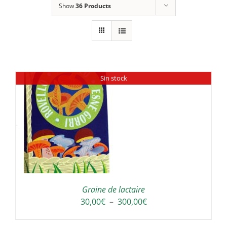
Show
36 Products
Sin stock
Graine de lactaire
Plage
30,00
€
–
300,00
€
de
prix :