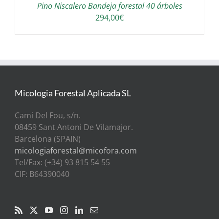
Pino Niscalero Bandeja forestal 40 árboles
294,00
€
Micologia Forestal Aplicada SL
Cami Del Fou, s/n.
08459 Sant Antoni De Vilamajor.
Barcelona (SPAIN)
micologiaforestal@micofora.com
Tel/Fax: (+34) 93 815 54 55
CIF: B64390040