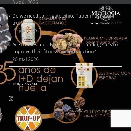
3 août 2026
Do we need to irrigate white Tuber magnatum
truffles?
20 juin 2026
Are truffles modifying their surrounding soils to
improve their fitness and production?
26 mai 2026
OUR INSTAGRAM