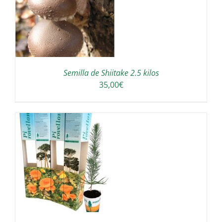
Semilla de Shiitake 2.5 kilos
35,00
€
/