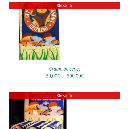
Sin stock
30,00€
à
300,00€
Graine de cèpes
Plage
30,00
€
–
300,00
€
de
prix :
Sin stock
30,00€
à
300,00€