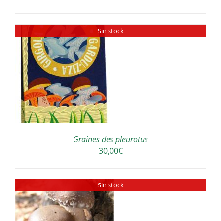
de
prix :
Sin stock
36,00€
à
64,00€
Graines des pleurotus
30,00
€
Sin stock