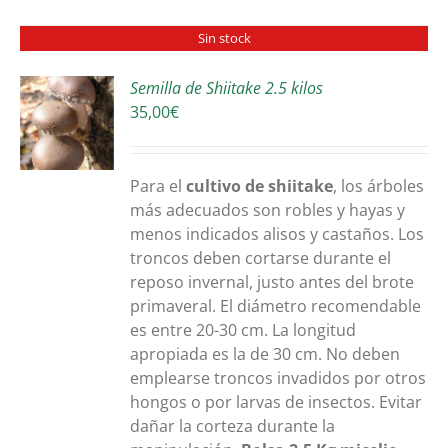
Sin stock
Semilla de Shiitake 2.5 kilos
35,00
€
S
Para el
cultivo de shiitake
, los árboles
más adecuados son robles y hayas y
menos indicados alisos y castaños. Los
troncos deben cortarse durante el
reposo invernal, justo antes del brote
primaveral. El diámetro recomendable
es entre 20-30 cm. La longitud
apropiada es la de 30 cm. No deben
emplearse troncos invadidos por otros
hongos o por larvas de insectos. Evitar
dañar la corteza durante la