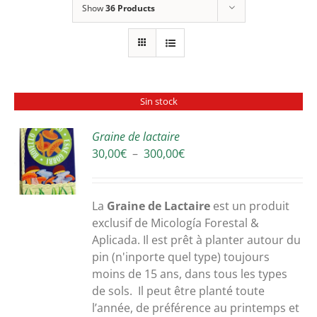
Show
36 Products
Sin stock
Graine de lactaire
Plage
30,00
€
–
300,00
€
S
de
prix :
30,00€
La
Graine de Lactaire
est un produit
à
exclusif de Micología Forestal &
300,00€
Aplicada. Il est prêt à planter autour du
pin (n'inporte quel type) toujours
moins de 15 ans, dans tous les types
de sols. Il peut être planté toute
l’année, de préférence au printemps et