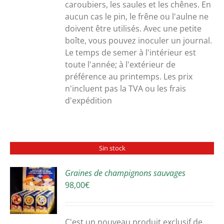
caroubiers, les saules et les chênes. En
aucun cas le pin, le frêne ou l'aulne ne
doivent être utilisés. Avec une petite
boîte, vous pouvez inoculer un journal.
Le temps de semer à l'intérieur est
toute l'année; à l'extérieur de
préférence au printemps. Les prix
n'incluent pas la TVA ou les frais
d'expédition
Sin stock
Graines de champignons sauvages
98,00
€
S
C'est un nouveau produit exclusif de