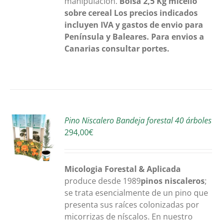
manipulación.
Bolsa 2,5 Kg
micelio
sobre cereal
Los precios indicados
incluyen IVA y gastos de envio para
Península y Baleares. Para envios a
Canarias consultar portes.
R
Pino Niscalero Bandeja forestal 40 árboles
294,00
€
S
Micologia Forestal & Aplicada
produce desde 1989
pinos niscaleros
;
se trata esencialmente de un pino que
presenta sus raíces colonizadas por
micorrizas de níscalos. En nuestro