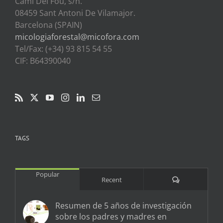
Cami Del Fou, s/n.
08459 Sant Antoni De Vilamajor.
Barcelona (SPAIN)
micologiaforestal@micofora.com
Tel/Fax: (+34) 93 815 54 55
CIF: B64390040
TAGS
Popular
Comments
Recent
Resumen de 5 años de investigación
sobre los padres y madres en