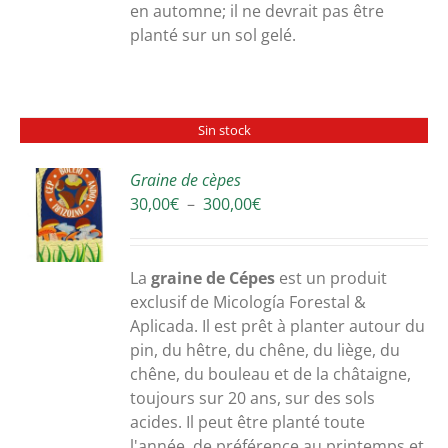
en automne; il ne devrait pas être
planté sur un sol gelé.
Sin stock
Graine de cèpes
Plage
30,00
€
–
300,00
€
S
de
prix :
30,00€
La
graine de Cépes
est un produit
à
exclusif de Micología Forestal &
300,00€
Aplicada. Il est prêt à planter autour du
pin, du hêtre, du chêne, du liège, du
chêne, du bouleau et de la châtaigne,
toujours sur 20 ans, sur des sols
acides. Il peut être planté toute
l'année, de préférence au printemps et