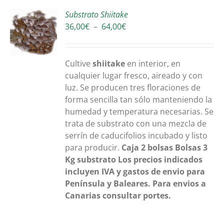
Substrato Shiitake
Plage
36,00
€
–
64,00
€
S
de
prix :
36,00€
Cultive
shiitake
en interior, en
à
cualquier lugar fresco, aireado y con
64,00€
luz. Se producen tres floraciones de
forma sencilla tan sólo manteniendo la
humedad y temperatura necesarias. Se
trata de substrato con una mezcla de
serrín de caducifolios incubado y listo
para producir.
Caja 2 bolsas
Bolsas 3
Kg substrato
Los precios indicados
incluyen IVA y gastos de envio para
Península y Baleares. Para envios a
Canarias consultar portes.