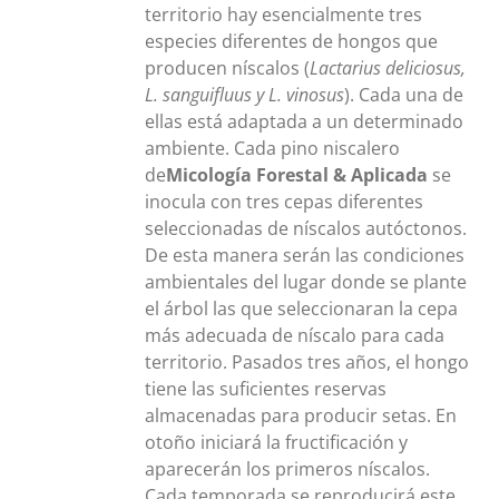
territorio hay esencialmente tres
especies diferentes de hongos que
producen níscalos (
Lactarius deliciosus,
L. sanguifluus y L. vinosus
). Cada una de
ellas está adaptada a un determinado
ambiente. Cada pino niscalero
de
Micología Forestal & Aplicada
se
inocula con tres cepas diferentes
seleccionadas de níscalos autóctonos.
De esta manera serán las condiciones
ambientales del lugar donde se plante
el árbol las que seleccionaran la cepa
más adecuada de níscalo para cada
territorio. Pasados tres años, el hongo
tiene las suficientes reservas
almacenadas para producir setas. En
otoño iniciará la fructificación y
aparecerán los primeros níscalos.
Cada temporada se reproducirá este