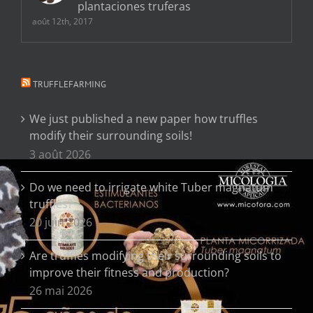
plantaciones truferas
août 12th, 2017
TRUFFLEFARMING
We just published a new paper how truffles
modify their surrounding soils!
3 août 2026
Do we need to irrigate white Tuber magnatum
truffles?
20 juin 2026
Are truffles modifying their surrounding soils to
improve their fitness and production?
26 mai 2026