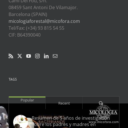
Cami Del Fou, s/n.
08459 Sant Antoni De Vilamajor.
Barcelona (SPAIN)
micologiaforestal@micofora.com
Tel/Fax: (+34) 93 815 54 55
CIF: B64390040
TAGS
Popular
Comments
Recent
Resumen de 5 años de investigación
sobre los padres y madres en