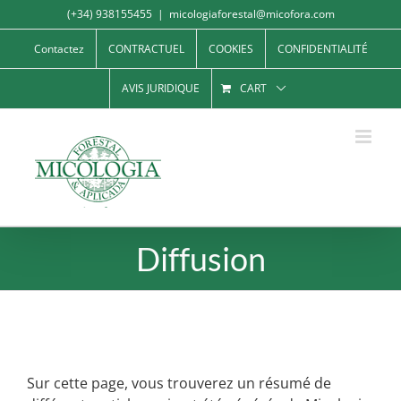
Skip
(+34) 938155455
|
micologiaforestal@micofora.com
to
Contactez
CONTRACTUEL
COOKIES
CONFIDENTIALITÉ
content
AVIS JURIDIQUE
CART
Diffusion
Sur cette page, vous trouverez un résumé de