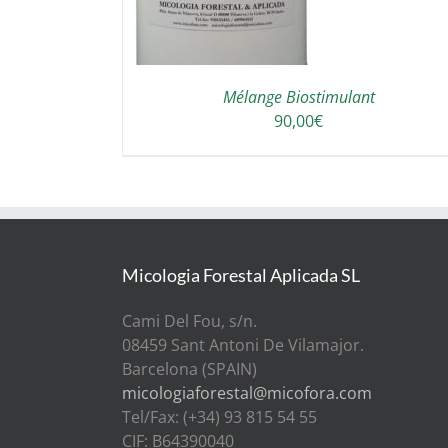
Mélange Biostimulant
90,00
€
Micologia Forestal Aplicada SL
Cami Del Fou, s/n.
08459 Sant Antoni De Vilamajor.
Barcelona (SPAIN)
micologiaforestal@micofora.com
Tel/Fax: (+34) 93 815 54 55
CIF: B64390040