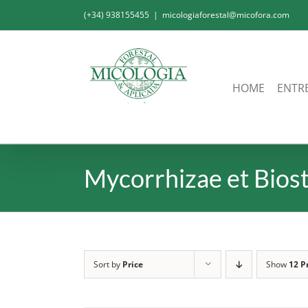
Skip
(+34) 938155455
|
micologiaforestal@micofora.com
to
content
HOME
ENTR
Mycorrhizae et Bios
Sort by
Price
Show
12 P