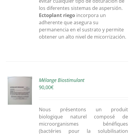
evitar cualquier tipo de obturación de
los diferentes sistemas de aspersión.
Ectoplant riego
incorpora un
adherente que asegura su
permanencia en el sustrato y permite
obtener un alto nivel de micorrización.
R
Mélange Biostimulant
90,00
€
S
Nous
présentons
un
produit
biologique
naturel
composé
de
microorganismes
bénéfiques
(bactéries
pour la
solubilisation