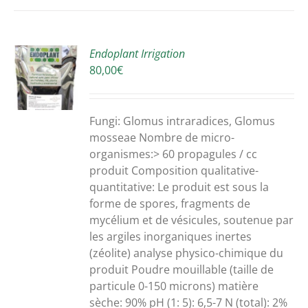
Endoplant Irrigation
80,00
€
S
UIT
S
Fungi:
Glomus intraradices
,
Glomus
mosseae
Nombre de
micro-
IEURS
organismes:>
60
propagules / cc
ATIONS.
produit
Composition qualitative
-
ONS
quantitative
: Le produit est sous la
VENT
forme de spores,
fragments de
mycélium
et de vésicules
, soutenue par
SIES
les argiles inorganiques inertes
(zéolite)
analyse
physico-chimique
du
produit
Poudre mouillable
(taille de
E
particule 0-150 microns)
matière
sèche:
90
% pH (1: 5): 6,5-7
N (
total):
2%
UIT