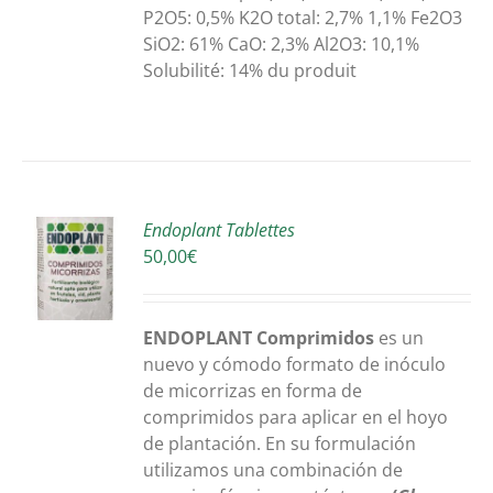
P2O5: 0,5% K2O total: 2,7% 1,1% Fe2O3
SiO2: 61% CaO: 2,3% Al2O3: 10,1%
Solubilité: 14% du produit
R
Endoplant Tablettes
50,00
€
S
ENDOPLANT Comprimidos
es un
nuevo y cómodo formato de inóculo
de micorrizas en forma de
comprimidos para aplicar en el hoyo
de plantación. En su formulación
utilizamos una combinación de