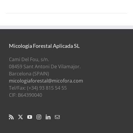
Micologia Forestal Aplicada SL
Cami Del Fou, s/n.
08459 Sant Antoni De Vilamajor.
Barcelona (SPAIN)
micologiaforestal@micofora.com
Tel/Fax: (+34) 93 815 54 55
CIF: B64390040