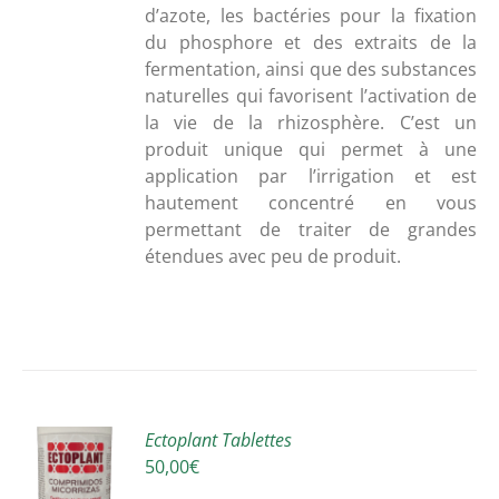
d’azote,
les
bactéries
pour la
fixation
du
phosphore
et
des
extraits
de
la
fermentation,
ainsi
que
des
substances
naturelles
qui
favorisent
l’activation
de
la
vie
de
la
rhizosphère
.
C’est
un
produit
unique
qui
permet
à
une
application
par
l’irrigation
et
est
hautement
concentré
en
vous
permettant
de
traiter
de
grandes
étendues
avec
peu
de
produit.
R
Ectoplant Tablettes
50,00
€