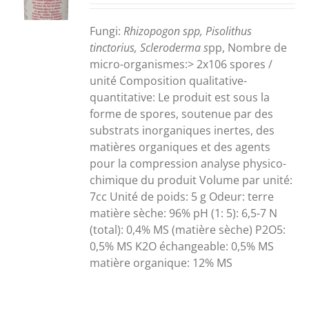
S
Fungi
:
Rhizopogon spp, Pisolithus
tinctorius, Scleroderma s
pp,
Nombre de
micro-organismes:> 2x106 spores /
unité
Composition qualitative
-
quantitative: Le produit est sous la
forme de spores, soutenue par des
substrats inorganiques inertes, des
matières organiques et des agents
pour la compression analyse physico-
chimique du produit Volume par unité:
7cc Unité de poids: 5 g Odeur: terre
matière sèche: 96% pH (1: 5): 6,5-7 N
(total): 0,4% MS (matière sèche) P2O5:
0,5% MS K2O échangeable: 0,5% MS
matière organique: 12% MS