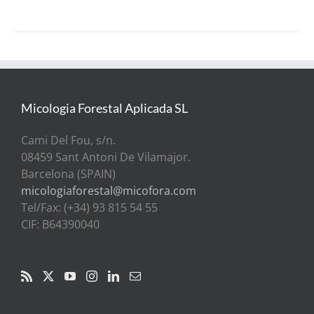
Micologia Forestal Aplicada SL
Cami Del Fou, s/n.
08459 Sant Antoni De Vilamajor.
Barcelona (SPAIN)
micologiaforestal@micofora.com
Tel/Fax: (+34) 93 815 54 55
CIF: B64390040