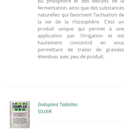
du
phosphore
et
des
extraits
de
la
fermentation,
ainsi
que
des
substances
naturelles
qui
favorisent
l’activation
de
la
vie
de
la
rhizosphère
.
C’est
un
produit
unique
qui
permet
à
une
application
par
l’irrigation
et
est
hautement
concentré
en
vous
permettant
de
traiter
de
grandes
étendues
avec
peu
de
produit.
R
Endoplant Tablettes
50,00
€
S