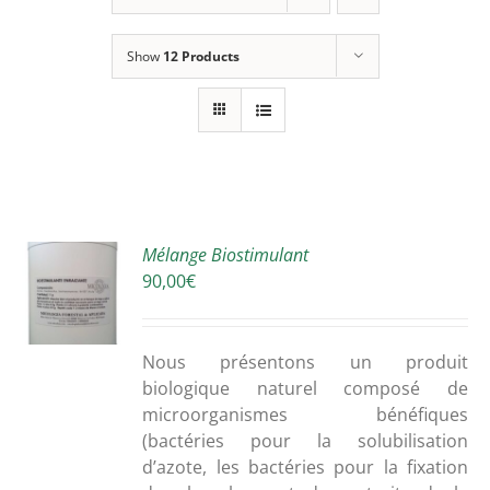
Show
12 Products
R
Mélange Biostimulant
90,00
€
S
Nous
présentons
un
produit
biologique
naturel
composé
de
microorganismes
bénéfiques
(bactéries
pour la
solubilisation
d’azote,
les
bactéries
pour la
fixation