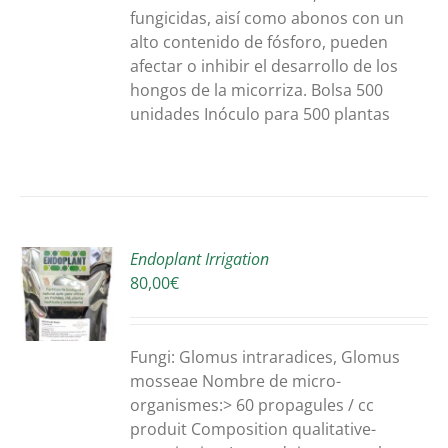
fungicidas, aisí como abonos con un
alto contenido de fósforo, pueden
afectar o inhibir el desarrollo de los
hongos de la micorriza. Bolsa 500
unidades Inóculo para 500 plantas
Endoplant Irrigation
80,00
€
S
UIT
S
Fungi:
Glomus intraradices
,
Glomus
mosseae
Nombre de
micro-
IEURS
organismes:>
60
propagules / cc
ATIONS.
produit
Composition qualitative
-