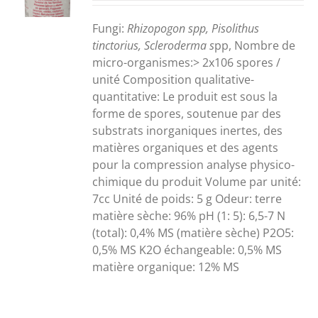
S
Fungi
:
Rhizopogon spp, Pisolithus
tinctorius, Scleroderma s
pp,
Nombre de
micro-organismes:> 2x106 spores /
unité
Composition qualitative
-
quantitative: Le produit est sous la
forme de spores, soutenue par des
substrats inorganiques inertes, des
matières organiques et des agents
pour la compression analyse physico-
chimique du produit Volume par unité:
7cc Unité de poids: 5 g Odeur: terre
matière sèche: 96% pH (1: 5): 6,5-7 N
(total): 0,4% MS (matière sèche) P2O5:
0,5% MS K2O échangeable: 0,5% MS
matière organique: 12% MS