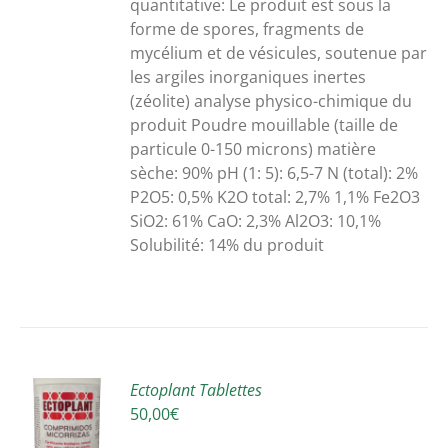
ONS
quantitative
: Le produit est sous la
VENT
forme de spores,
fragments de
mycélium
et de vésicules
, soutenue par
SIES
les argiles inorganiques inertes
(zéolite)
analyse
physico-chimique
du
produit
Poudre mouillable
(taille de
E
particule 0-150 microns)
matière
sèche:
90
% pH (1: 5): 6,5-7
N (
total):
2%
UIT
P2O5: 0,5% K2O total: 2,7% 1,1% Fe2O3
SiO2: 61% CaO: 2,3% Al2O3: 10,1%
Solubilité: 14% du produit
R
Ectoplant Tablettes
50,00
€