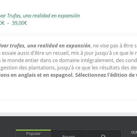
ivar Trufas, una realidad en expansión
Plage
0
€
–
39,00
€
de
prix :
37,50€
ivar trufas, una realidad en expansión
,
ne vise pas à être
à
 essaie aussi d'être
un recueil
, mis à jour jusqu'à ce que l
39,00€
 le monde entier
dans ce domaine intégralement, des cond
a gestion des
plantations, jusqu'à ce que les résultats des d
tions en
anglais et en espagnol
.
Sélectionnez l'édition
de 
OU
Popular
Comments
Recent