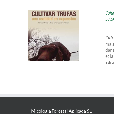
Cult
37,5
DES OPTIONS
Cult
DETAILS
mais
DUIT
dans
SIEURS
et l
IATIONS.
Edi
IONS
UVENT
E
ISIES
R
GE
Micologia Forestal Aplicada SL