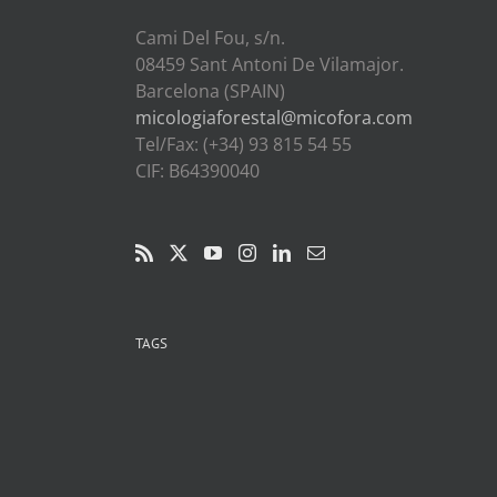
DUIT
Cami Del Fou, s/n.
08459 Sant Antoni De Vilamajor.
Barcelona (SPAIN)
micologiaforestal@micofora.com
Tel/Fax: (+34) 93 815 54 55
CIF: B64390040
TAGS