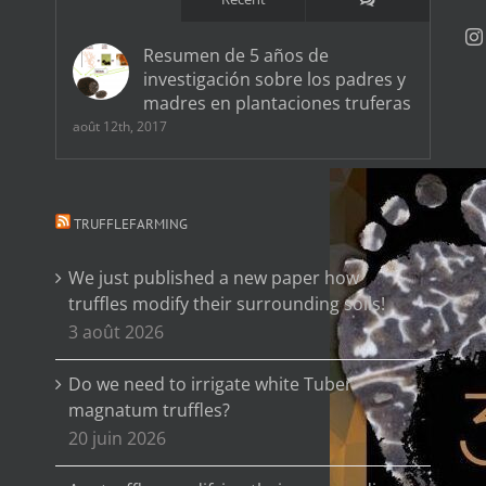
Resumen de 5 años de
investigación sobre los padres y
madres en plantaciones truferas
août 12th, 2017
TRUFFLEFARMING
We just published a new paper how
truffles modify their surrounding soils!
3 août 2026
Do we need to irrigate white Tuber
magnatum truffles?
20 juin 2026