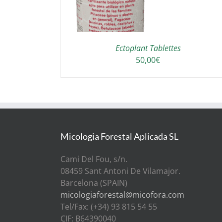
Ectoplant Tablettes
50,00
€
Micologia Forestal Aplicada SL
Cami Del Fou, s/n.
08459 Sant Antoni De Vilamajor.
Barcelona (SPAIN)
micologiaforestal@micofora.com
Tel/Fax: (+34) 93 815 54 55
CIF: B64390040