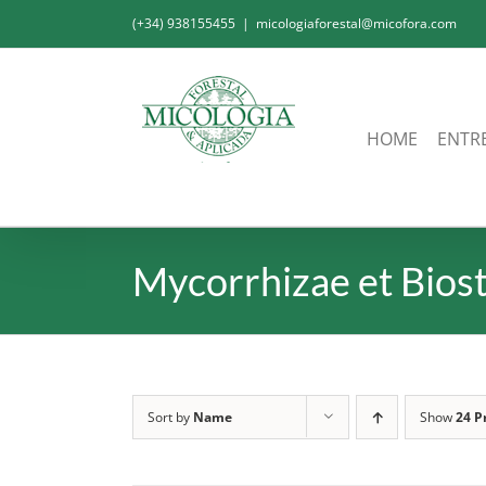
Skip
(+34) 938155455
|
micologiaforestal@micofora.com
to
content
HOME
ENTR
Mycorrhizae et Bios
Sort by
Name
Show
24 P