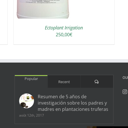
Ectoplant Irrigation
250,00
€
OU
Popular
Comments
Recent
Resumen de 5 años de
investigación sobre los padres y
madres en plantaciones truferas
août 12th, 2017