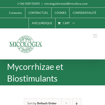
Skip
(+34) 938155455
|
micologiaforestal@micofora.com
to
Contactez
CONTRACTUEL
COOKIES
CONFIDENTIALITÉ
content
AVIS JURIDIQUE
CART
Mycorrhizae et
Biostimulants
Sort by
Default Order