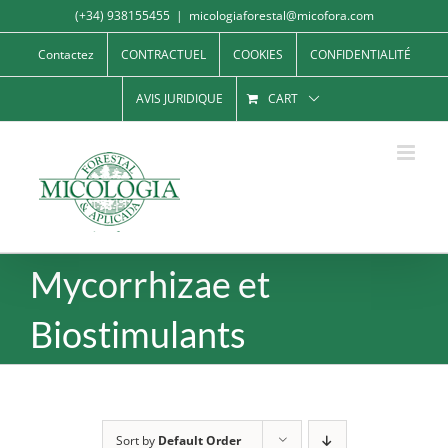
Skip
(+34) 938155455
|
micologiaforestal@micofora.com
to
Contactez
CONTRACTUEL
COOKIES
CONFIDENTIALITÉ
content
AVIS JURIDIQUE
CART
Mycorrhizae et
Biostimulants
Sort by
Default Order