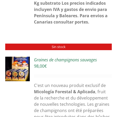
Kg substrato
Los precios indicados
incluyen IVA y gastos de envio para
Península y Baleares. Para envios a
Canarias consultar portes.
Sin stock
Graines de champignons sauvages
98,00
€
S
C'est un nouveau produit exclusif de
Micología Forestal & Aplicada
, fruit
de la recherche et du développement
de nouvelles technologies. Les graines
de champignons ont été préparées
pour être introduites dans des bûches