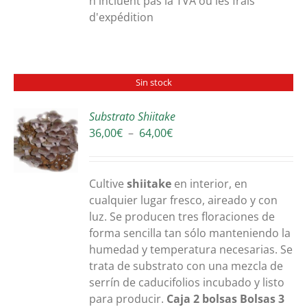
n'incluent pas la TVA ou les frais
d'expédition
Sin stock
Substrato Shiitake
Plage
36,00
€
–
64,00
€
S
de
prix :
36,00€
Cultive
shiitake
en interior, en
à
cualquier lugar fresco, aireado y con
64,00€
luz. Se producen tres floraciones de
forma sencilla tan sólo manteniendo la
humedad y temperatura necesarias. Se
trata de substrato con una mezcla de
serrín de caducifolios incubado y listo
para producir.
Caja 2 bolsas
Bolsas 3