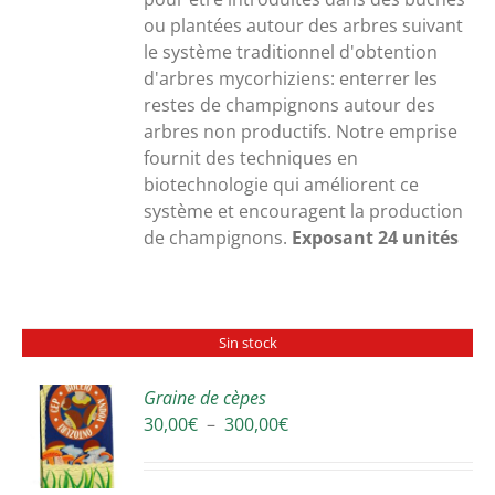
ou plantées autour des arbres suivant
le système traditionnel d'obtention
d'arbres mycorhiziens: enterrer les
restes de champignons autour des
arbres non productifs. Notre emprise
fournit des techniques en
biotechnologie qui améliorent ce
système et encouragent la production
de champignons.
Exposant 24 unités
Sin stock
Graine de cèpes
Plage
30,00
€
–
300,00
€
S
de
prix :