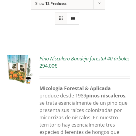
Show
12 Products
R
Pino Niscalero Bandeja forestal 40 árboles
294,00
€
S
Micologia Forestal & Aplicada
produce desde 1989
pinos niscaleros
;
se trata esencialmente de un pino que
presenta sus raíces colonizadas por
micorrizas de níscalos. En nuestro
territorio hay esencialmente tres
especies diferentes de hongos que