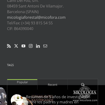
Cami Del Fou, s/n.
08459 Sant Antoni De Vilamajor.
Barcelona (SPAIN)
micologiaforestal@micofora.com
Tel/Fax: (+34) 93 815 54 55
CIF: B64390040
TAGS
Popular
Comments
Recent
Resumen de 5 años de investigación
sobre los padres y madres en