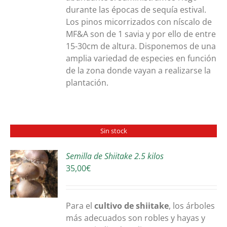
durante las épocas de sequía estival.
Los pinos micorrizados con níscalo de
MF&A son de 1 savia y por ello de entre
15-30cm de altura. Disponemos de una
amplia variedad de especies en función
de la zona donde vayan a realizarse la
plantación.
Sin stock
Semilla de Shiitake 2.5 kilos
35,00
€
S
Para el
cultivo de shiitake
, los árboles
más adecuados son robles y hayas y