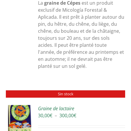
30,00€
La
graine de Cépes
est un produit
à
exclusif de Micología Forestal &
300,00€
Aplicada. Il est prêt à planter autour du
pin, du hêtre, du chêne, du liège, du
chêne, du bouleau et de la châtaigne,
toujours sur 20 ans, sur des sols
acides. Il peut être planté toute
l'année, de préférence au printemps et
en automne; il ne devrait pas être
planté sur un sol gelé.
Sin stock
Graine de lactaire
Plage
30,00
€
–
300,00
€
S
de
prix :