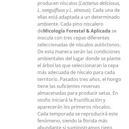
producen níscalos (
Lactarius deliciosus,
L. sanguifluus y L. vinosus
). Cada una de
ellas está adaptada a un determinado
ambiente. Cada pino niscalero
de
Micología Forestal & Aplicada
se
inocula con tres cepas diferentes
seleccionadas de níscalos autóctonos.
De esta manera serán las condiciones
ambientales del lugar donde se plante
el árbol las que seleccionaran la cepa
más adecuada de níscalo para cada
territorio. Pasados tres años, el hongo
tiene las suficientes reservas
almacenadas para producir setas. En
otoño iniciará la fructificación y
aparecerán los primeros níscalos.
Cada temporada se reproducirá este
fenómeno, siendo la florida más
abundante si suministramos riego