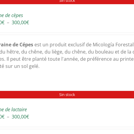
Sin stock
ne de cèpes
Plage
0
€
–
300,00
€
de
prix :
30,00€
raine de Cépes
est un produit exclusif de Micología Forestal 
à
 du hêtre, du chêne, du liège, du chêne, du bouleau et de la 
300,00€
es. Il peut être planté toute l'année, de préférence au print
té sur un sol gelé.
Sin stock
ne de lactaire
Plage
0
€
–
300,00
€
de
prix :