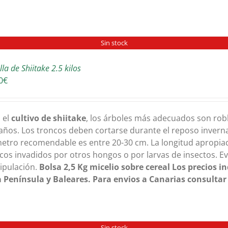
Sin stock
la de Shiitake 2.5 kilos
0
€
 el
cultivo de shiitake
, los árboles más adecuados son robl
años. Los troncos deben cortarse durante el reposo invernal
etro recomendable es entre 20-30 cm. La longitud apropia
cos invadidos por otros hongos o por larvas de insectos. Ev
ipulación.
Bolsa 2,5 Kg
micelio sobre cereal
Los precios i
 Península y Baleares. Para envios a Canarias consultar
Sin stock