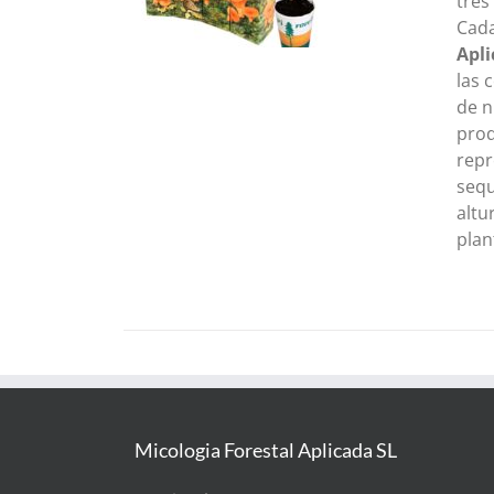
tres
Cada
Apl
las 
de n
prod
repr
sequ
altu
plan
Micologia Forestal Aplicada SL