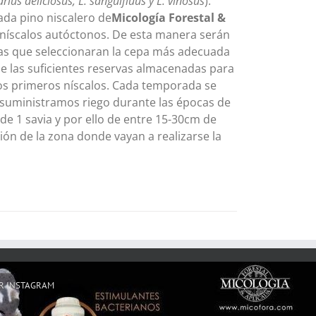
arius deliciosus, L. sanguifluus y L. vinosus
).
ada pino niscalero de
Micología Forestal &
 níscalos autóctonos. De esta manera serán
 las que seleccionaran la cepa más adecuada
ene las suficientes reservas almacenadas para
 los primeros níscalos. Cada temporada se
 suministramos riego durante las épocas de
de 1 savia y por ello de entre 15-30cm de
ón de la zona donde vayan a realizarse la
R INSTAGRAM