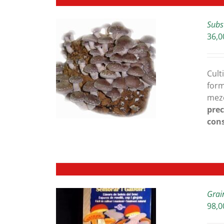
Subs
36,0
ETAILS
Cult
form
mezc
prec
cons
Grai
98,0