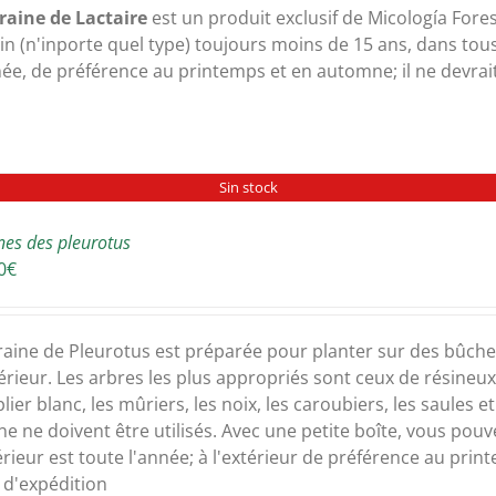
30,00€
raine de Lactaire
est un produit exclusif de Micología Fores
à
in (n'inporte quel type) toujours moins de 15 ans, dans tous 
300,00€
née, de préférence au printemps et en automne; il ne devrait
Sin stock
nes des pleurotus
0
€
raine de Pleurotus est préparée pour planter sur des bûches 
térieur. Les arbres les plus appropriés sont ceux de résineux,
lier blanc, les mûriers, les noix, les caroubiers, les saules e
lne ne doivent être utilisés. Avec une petite boîte, vous po
térieur est toute l'année; à l'extérieur de préférence au prin
s d'expédition