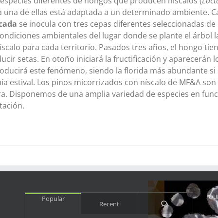
 especies diferentes de hongos que producen níscalos (
Lact
 una de ellas está adaptada a un determinado ambiente. C
icada
se inocula con tres cepas diferentes seleccionadas de
condiciones ambientales del lugar donde se plante el árbol
íscalo para cada territorio. Pasados tres años, el hongo ti
ucir setas. En otoño iniciará la fructificación y aparecerán
oducirá este fenómeno, siendo la florida más abundante si
ía estival. Los pinos micorrizados con níscalo de MF&A son 
ra. Disponemos de una amplia variedad de especies en funci
tación.
OU
Popular
Comments
Recent