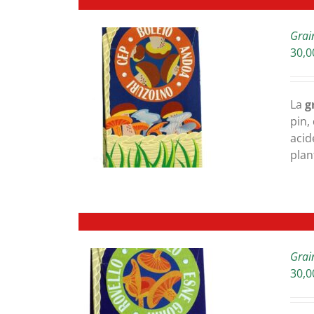
Grai
30,0
ETAILS
La
g
pin,
acid
plan
Grai
30,0