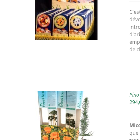
ETAILS
C'es
déve
intr
d'ar
empr
de 
Pino
294,
AU PANIER
/
Mico
ETAILS
que 