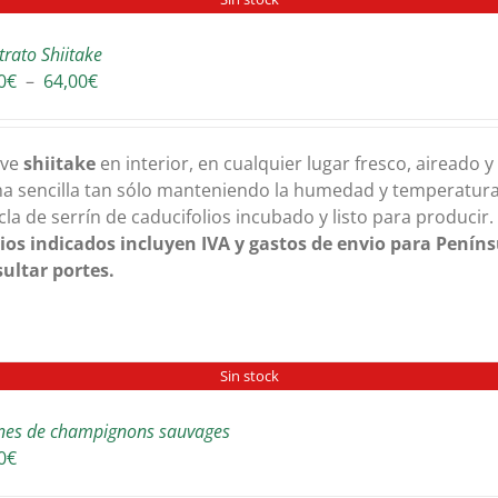
trato Shiitake
Plage
0
€
–
64,00
€
de
prix :
36,00€
ive
shiitake
en interior, en cualquier lugar fresco, aireado 
à
a sencilla tan sólo manteniendo la humedad y temperatura 
64,00€
la de serrín de caducifolios incubado y listo para producir
ios indicados incluyen IVA y gastos de envio para Peníns
ultar portes.
Sin stock
nes de champignons sauvages
0
€