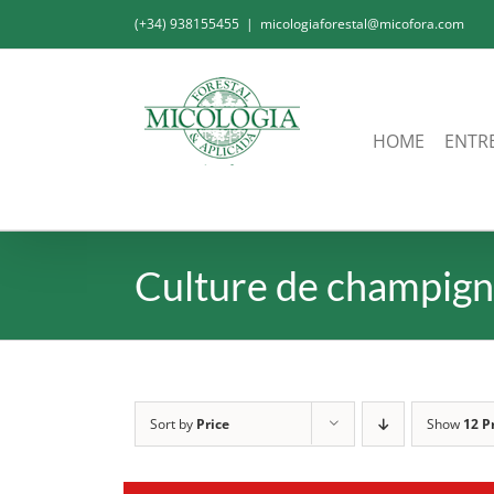
Skip
(+34) 938155455
|
micologiaforestal@micofora.com
to
content
HOME
ENTR
Culture de champig
Sort by
Price
Show
12 P