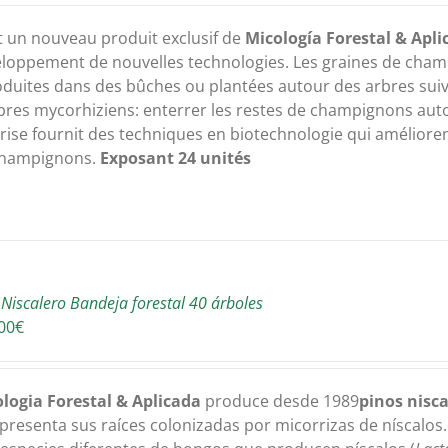
t un nouveau produit exclusif de
Micología Forestal & Apli
loppement de nouvelles technologies. Les graines de cham
oduites dans des bûches ou plantées autour des arbres suiv
bres mycorhiziens: enterrer les restes de champignons aut
ise fournit des techniques en biotechnologie qui améliore
champignons.
Exposant 24 unités
 Niscalero Bandeja forestal 40 árboles
00
€
logia Forestal & Aplicada
produce desde 1989
pinos nisc
presenta sus raíces colonizadas por micorrizas de níscalos.