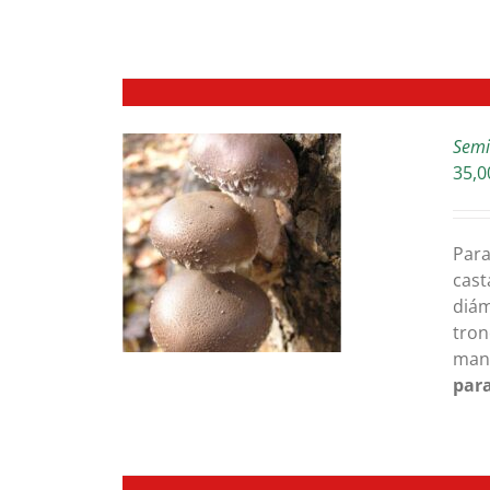
Semil
35,0
ETAILS
Para
cast
diám
tron
man
para