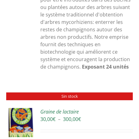
ou plantées autour des arbres suivant
le système traditionnel d'obtention
d'arbres mycorhiziens: enterrer les
restes de champignons autour des
arbres non productifs. Notre emprise
fournit des techniques en
biotechnologie qui améliorent ce
système et encouragent la production
de champignons.
Exposant 24 unités
Sin stock
Graine de lactaire
Plage
30,00
€
–
300,00
€
S
de
prix :