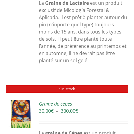
30,00€
La
Graine de Lactaire
est un produit
à
exclusif de Micología Forestal &
300,00€
Aplicada. Il est prêt à planter autour du
pin (n'inporte quel type) toujours
moins de 15 ans, dans tous les types
de sols. Il peut être planté toute
l’année, de préférence au printemps et
en automne; il ne devrait pas être
planté sur un sol gelé.
Sin stock
Graine de cèpes
Plage
30,00
€
–
300,00
€
S
de
prix :
30,00€
La
graine de Cépes
est un produit