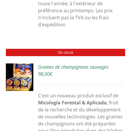
toute l'année; à l'extérieur de
préférence au printemps. Les prix
n'incluent pas la TVA ou les frais
d'expédition
Sin stock
Graines de champignons sauvages
98,00
€
S
C'est un nouveau produit exclusif de
Micología Forestal & Aplicada
, fruit
de la recherche et du développement
de nouvelles technologies. Les graines
de champignons ont été préparées
pour être introduites dans des bûches