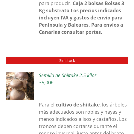
para producir.
Caja 2 bolsas
Bolsas 3
Kg substrato
Los precios indicados
incluyen IVA y gastos de envio para
Península y Baleares. Para envios a
Canarias consultar portes.
Sin stock
Semilla de Shiitake 2.5 kilos
35,00
€
S
Para el
cultivo de shiitake
, los árboles
más adecuados son robles y hayas y
menos indicados alisos y castaños. Los
troncos deben cortarse durante el
reposo invernal, justo antes del brote