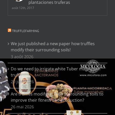
plantaciones truferas
août 12th, 2017
TRUFFLEFARMING
We just published a new paper how truffles
modify their surrounding soils!
3 août 2026
Do we need to irrigate white Tuber magnatum
truffles?
20 juin 2026
Are truffles modifying their surrounding soils to
improve their fitness and production?
26 mai 2026