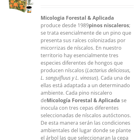
S
Micologia Forestal & Aplicada
produce desde 1989
pinos niscaleros
;
se trata esencialmente de un pino que
presenta sus raíces colonizadas por
micorrizas de níscalos. En nuestro
territorio hay esencialmente tres
especies diferentes de hongos que
producen níscalos (
Lactarius deliciosus,
L. sanguifluus y L. vinosus
). Cada una de
ellas está adaptada a un determinado
ambiente. Cada pino niscalero
de
Micología Forestal & Aplicada
se
inocula con tres cepas diferentes
seleccionadas de níscalos autóctonos.
De esta manera serán las condiciones
ambientales del lugar donde se plante
el árbol las que seleccionaran la cepa