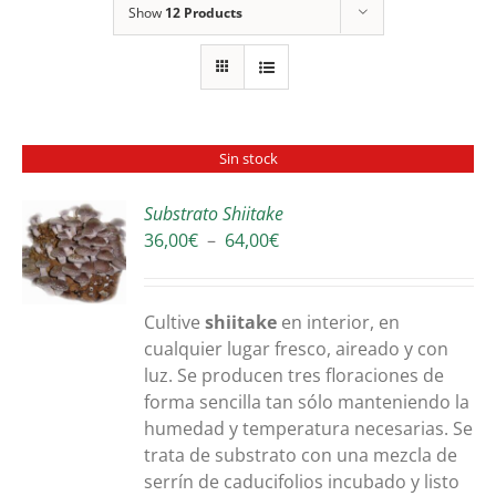
Show
12 Products
Sin stock
Substrato Shiitake
Plage
36,00
€
–
64,00
€
S
de
prix :
36,00€
Cultive
shiitake
en interior, en
à
cualquier lugar fresco, aireado y con
64,00€
luz. Se producen tres floraciones de
forma sencilla tan sólo manteniendo la
humedad y temperatura necesarias. Se
trata de substrato con una mezcla de
serrín de caducifolios incubado y listo