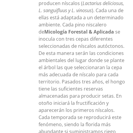
producen níscalos (
Lactarius deliciosus,
L. sanguifluus y L. vinosus
). Cada una de
ellas está adaptada a un determinado
ambiente. Cada pino niscalero
de
Micología Forestal & Aplicada
se
inocula con tres cepas diferentes
seleccionadas de níscalos autóctonos.
De esta manera serán las condiciones
ambientales del lugar donde se plante
el árbol las que seleccionaran la cepa
más adecuada de níscalo para cada
territorio. Pasados tres años, el hongo
tiene las suficientes reservas
almacenadas para producir setas. En
otoño iniciará la fructificación y
aparecerán los primeros níscalos.
Cada temporada se reproducirá este
fenómeno, siendo la florida más
abundante si suministramos riego