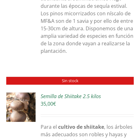
durante las épocas de sequía estival.
Los pinos micorrizados con níscalo de
MF&A son de 1 savia y por ello de entre
15-30cm de altura. Disponemos de una
amplia variedad de especies en función
de la zona donde vayan a realizarse la
plantación.
Sin stock
Semilla de Shiitake 2.5 kilos
35,00
€
S
Para el
cultivo de shiitake
, los árboles
más adecuados son robles y hayas y