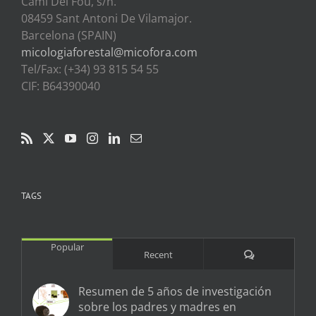
Cami Del Fou, s/n.
08459 Sant Antoni De Vilamajor.
Barcelona (SPAIN)
micologiaforestal@micofora.com
Tel/Fax: (+34) 93 815 54 55
CIF: B64390040
TAGS
Popular
Comments
Recent
Resumen de 5 años de investigación
sobre los padres y madres en