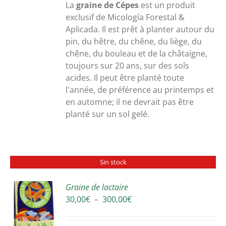
30,00€
La
graine de Cépes
est un produit
à
exclusif de Micología Forestal &
300,00€
Aplicada. Il est prêt à planter autour du
pin, du hêtre, du chêne, du liège, du
chêne, du bouleau et de la châtaigne,
toujours sur 20 ans, sur des sols
acides. Il peut être planté toute
l'année, de préférence au printemps et
en automne; il ne devrait pas être
planté sur un sol gelé.
Sin stock
Graine de lactaire
Plage
30,00
€
–
300,00
€
S
de
prix :