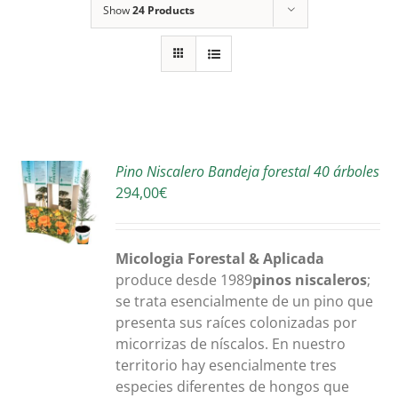
Show
24 Products
R
Pino Niscalero Bandeja forestal 40 árboles
294,00
€
S
Micologia Forestal & Aplicada
produce desde 1989
pinos niscaleros
;
se trata esencialmente de un pino que
presenta sus raíces colonizadas por
micorrizas de níscalos. En nuestro
territorio hay esencialmente tres
especies diferentes de hongos que