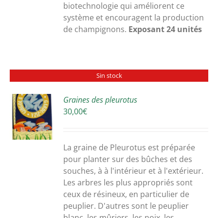
biotechnologie qui améliorent ce
système et encouragent la production
de champignons.
Exposant 24 unités
Sin stock
Graines des pleurotus
30,00
€
S
La graine de Pleurotus est préparée
pour planter sur des bûches et des
souches, à à l'intérieur et à l'extérieur.
Les arbres les plus appropriés sont
ceux de résineux, en particulier de
peuplier. D'autres sont le peuplier
blanc, les mûriers, les noix, les