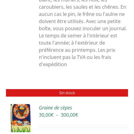
caroubiers, les saules et les chênes. En
aucun cas le pin, le frêne ou l'aulne ne
doivent être utilisés. Avec une petite
boîte, vous pouvez inoculer un journal.
Le temps de semer à l'intérieur est
toute l'année; à l'extérieur de
préférence au printemps. Les prix
n'incluent pas la TVA ou les frais
d'expédition
Sin stock
Graine de cèpes
Plage
30,00
€
–
300,00
€
S
de
prix :