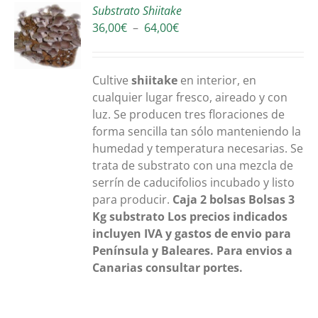
Substrato Shiitake
Plage
36,00
€
–
64,00
€
S
de
prix :
36,00€
Cultive
shiitake
en interior, en
à
cualquier lugar fresco, aireado y con
64,00€
luz. Se producen tres floraciones de
forma sencilla tan sólo manteniendo la
humedad y temperatura necesarias. Se
trata de substrato con una mezcla de
serrín de caducifolios incubado y listo
para producir.
Caja 2 bolsas
Bolsas 3
Kg substrato
Los precios indicados
incluyen IVA y gastos de envio para
Península y Baleares. Para envios a
Canarias consultar portes.