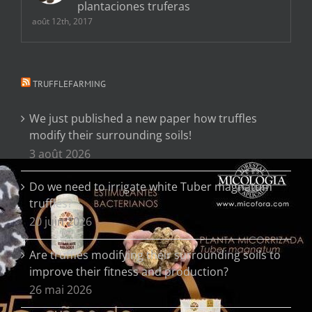
plantaciones truferas
août 12th, 2017
TRUFFLEFARMING
We just published a new paper how truffles
modify their surrounding soils!
3 août 2026
Do we need to irrigate white Tuber magnatum
truffles?
20 juin 2026
Are truffles modifying their surrounding soils to
improve their fitness and production?
26 mai 2026