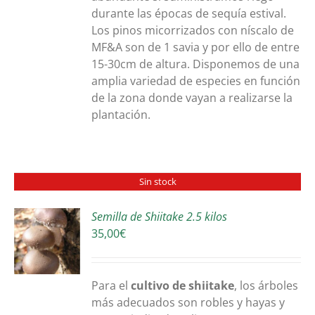
durante las épocas de sequía estival.
Los pinos micorrizados con níscalo de
MF&A son de 1 savia y por ello de entre
15-30cm de altura. Disponemos de una
amplia variedad de especies en función
de la zona donde vayan a realizarse la
plantación.
Sin stock
Semilla de Shiitake 2.5 kilos
35,00
€
S
Para el
cultivo de shiitake
, los árboles
más adecuados son robles y hayas y