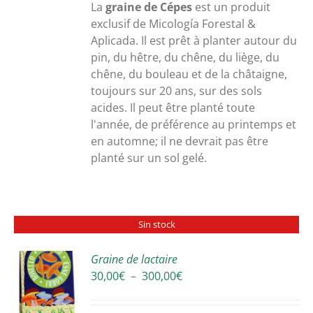
30,00€
La
graine de Cépes
est un produit
à
exclusif de Micología Forestal &
300,00€
Aplicada. Il est prêt à planter autour du
pin, du hêtre, du chêne, du liège, du
chêne, du bouleau et de la châtaigne,
toujours sur 20 ans, sur des sols
acides. Il peut être planté toute
l'année, de préférence au printemps et
en automne; il ne devrait pas être
planté sur un sol gelé.
Sin stock
Graine de lactaire
Plage
30,00
€
–
300,00
€
S
de
prix :