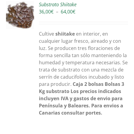
Substrato Shiitake
Plage
36,00
€
–
64,00
€
S
de
prix :
36,00€
Cultive
shiitake
en interior, en
à
cualquier lugar fresco, aireado y con
64,00€
luz. Se producen tres floraciones de
forma sencilla tan sólo manteniendo la
humedad y temperatura necesarias. Se
trata de substrato con una mezcla de
serrín de caducifolios incubado y listo
para producir.
Caja 2 bolsas
Bolsas 3
Kg substrato
Los precios indicados
incluyen IVA y gastos de envio para
Península y Baleares. Para envios a
Canarias consultar portes.