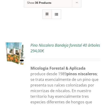
Show
36 Products
R
Pino Niscalero Bandeja forestal 40 árboles
294,00
€
S
Micologia Forestal & Aplicada
produce desde 1989
pinos niscaleros
;
se trata esencialmente de un pino que
presenta sus raíces colonizadas por
micorrizas de níscalos. En nuestro
territorio hay esencialmente tres
especies diferentes de hongos que