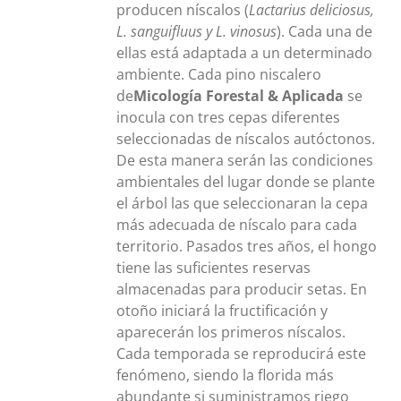
producen níscalos (
Lactarius deliciosus,
L. sanguifluus y L. vinosus
). Cada una de
ellas está adaptada a un determinado
ambiente. Cada pino niscalero
de
Micología Forestal & Aplicada
se
inocula con tres cepas diferentes
seleccionadas de níscalos autóctonos.
De esta manera serán las condiciones
ambientales del lugar donde se plante
el árbol las que seleccionaran la cepa
más adecuada de níscalo para cada
territorio. Pasados tres años, el hongo
tiene las suficientes reservas
almacenadas para producir setas. En
otoño iniciará la fructificación y
aparecerán los primeros níscalos.
Cada temporada se reproducirá este
fenómeno, siendo la florida más
abundante si suministramos riego