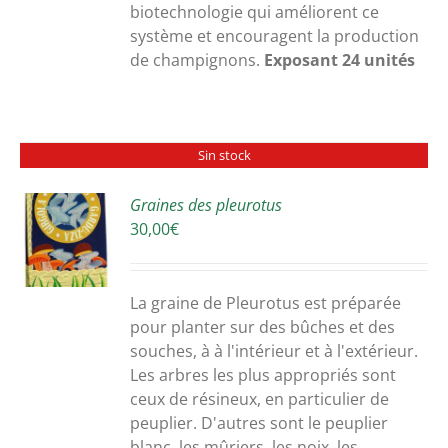
biotechnologie qui améliorent ce
système et encouragent la production
de champignons.
Exposant 24 unités
Sin stock
Graines des pleurotus
30,00
€
S
La graine de Pleurotus est préparée
pour planter sur des bûches et des
souches, à à l'intérieur et à l'extérieur.
Les arbres les plus appropriés sont
ceux de résineux, en particulier de
peuplier. D'autres sont le peuplier
blanc, les mûriers, les noix, les