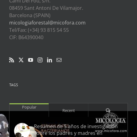
Cami Del Fou, s/n.
08459 Sant Antoni De Vilamajor.
Barcelona (SPAIN)
micologiaforestal@micofora.com
Tel/Fax: (+34) 93 815 54 55
CIF: B64390040
TAGS
Popular
Comments
Recent
Resumen de 5 años de investigación
sobre los padres y madres en