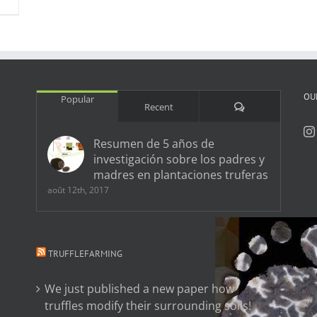
OU
Popular
Comments
Recent
Resumen de 5 años de
investigación sobre los padres y
madres en plantaciones truferas
août 12th, 2017
TRUFFLEFARMING
We just published a new paper how
truffles modify their surrounding soils!