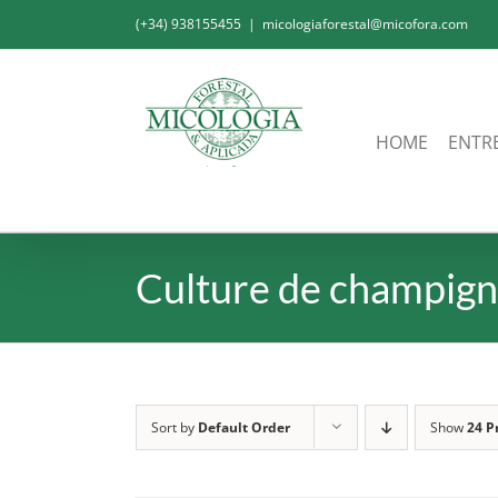
Skip
(+34) 938155455
|
micologiaforestal@micofora.com
to
content
HOME
ENTR
Culture de champig
Sort by
Default Order
Show
24 P