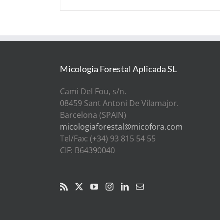
Micologia Forestal Aplicada SL
Cami Del Fou, s/n.
08459 Sant Antoni De Vilamajor.
Barcelona (SPAIN)
micologiaforestal@micofora.com
Tel/Fax: (+34) 93 815 54 55
CIF: B64390040