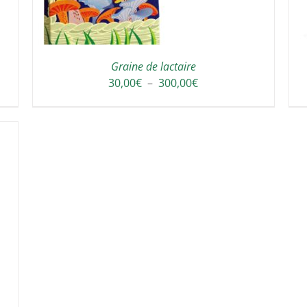
Graine de lactaire
Plage
30,00
€
–
300,00
€
de
prix :
30,00€
à
300,00€