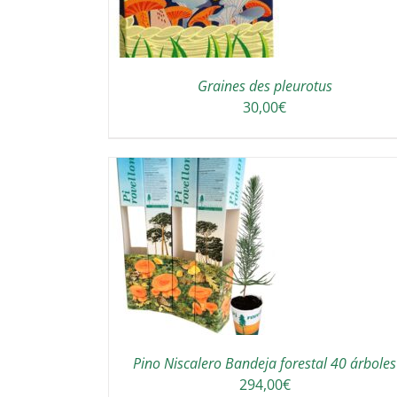
Graines des pleurotus
30,00
€
 AU PANIER
/
DETAILS
Pino Niscalero Bandeja forestal 40 árboles
294,00
€