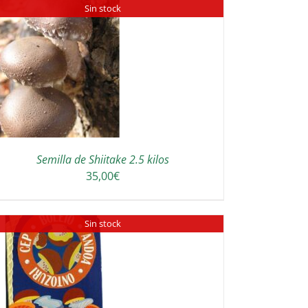
Sin stock
Semilla de Shiitake 2.5 kilos
35,00
€
Sin stock