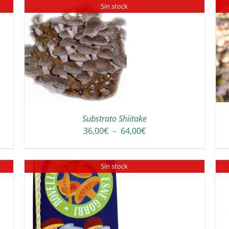
Sin stock
DETAILS
Substrato Shiitake
Plage
36,00
€
–
64,00
€
de
prix :
Sin stock
36,00€
à
64,00€
DETAILS