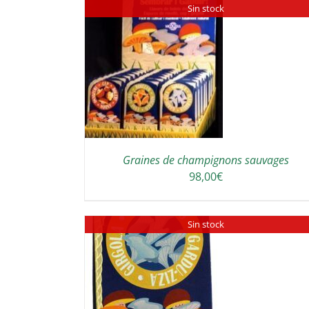
Sin stock
DETAILS
DETAILS
Graines de champignons sauvages
98,00
€
Sin stock
DETAILS
DETAILS