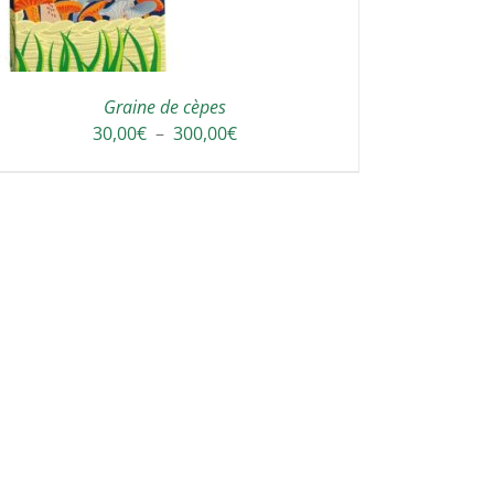
Graine de cèpes
Plage
30,00
€
–
300,00
€
de
prix :
30,00€
à
300,00€